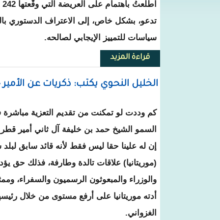
اط
تدعو، بشكل خاص، إلى الاعتراف الدستوري بالم
سياسات للتمييز الإيجابي لصالحه.
قراءة المزيد
حول بيرام ولد اعبيد يكتب : من أجل
الخليل النحوي يكتب: ذكريات عن الأمير حَ
كم وددت لو تمكنت من تقديم التعزية مباشرة 
السمو الشيخ حمد بن خليفة آل ثاني أمير قطر ال
إن له علينا حقا ليس فقط لأنه قائد سابق لبلد
(موريتانيا) علاقات تالدة وطارفة، فذلك حق يؤديه
والوزراء والمبعوثون الرسميون والسفراء، وممثل
أدته موريتانيا على أرفع مستوى من خلال رئيس
الغزواني.