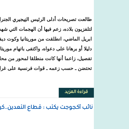
طالعت تصريحات أدلى الرئيس النِيجيري الجنرا
ابريل الماضي، انطلقت من موريتانيا وكوت ديفو
دليلا أو برهانا على دعواه، واكتفى باتهام موريتا
تفصيل، زاعما أنها كانت منطلقا لمحور من محاو
تحتضن ـ حسب زعمه ـ قوات فرنسية على غرار ال
قراءة المزيد
حول محمد محمود أبو المعالي يكتب :
نائب أكجوجت يكتب : قطاع التعدين..كي