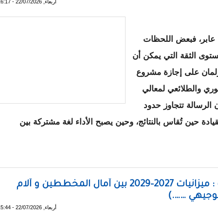
أربعاء, 22/07/2026 - 16:17
عابر، فبعض اللحظات
توى الثقة التي يمكن أن
برلمان على إجازة مشروع
وري والطلائعي لمعالي
 الرسالة تتجاوز حدود
دة حين تُقاس بالنتائج، وحين يصبح الأداء لغة مشتركة بين
الهادئة.. حين تتحدث المؤسسات / الشيخ ولد امحيميد
النائب المعارض أحمدو ولد امباله يكتب : ميزانيات 2027–2029 بين آمال المخططين و آلام
توجيهي …….)
أربعاء, 22/07/2026 - 15:44