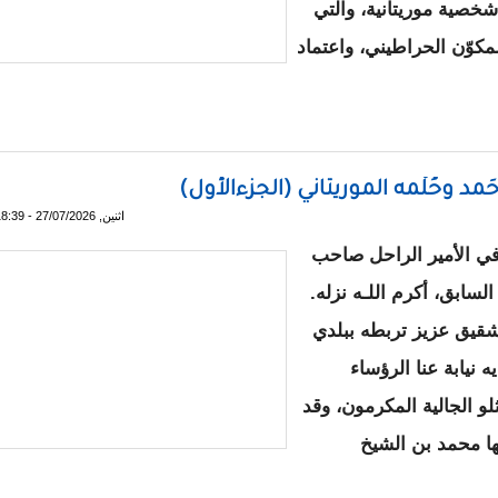
ّلعتُ باهتمام على العريضة التي وقّعتها 242 شخصية موريتانية، والتي
كوّن الحراطيني، واعتماد
 موريتانيا قائمة على المساواة في المواطنة
مد وحُلْمه الموريتاني (الجزءالأول)
اثنين, 27/07/2026 - 18:39
في الأمير الراحل صاحب
سابق، أكرم اللـه نزله.
 شقيق عزيز تربطه ببلدي
 نيابة عنا الرؤساء
و الجالية المكرمون، وقد
ها محمد بن الشيخ