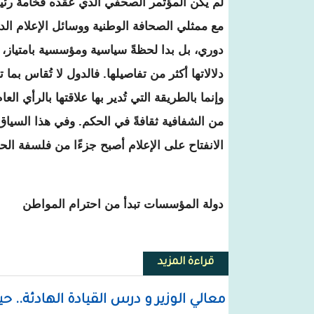
لم يكن المؤتمر الصحفي الذي عقده فخامة ر
مع ممثلي الصحافة الوطنية ووسائل الإعلام الد
دوري، بل بدا لحظةً سياسية ومؤسسية بامتياز،
دلالاتها أكثر من تفاصيلها. فالدول لا تُقاس ب
وإنما بالطريقة التي تُدير بها علاقتها بالرأي الع
من الشفافية ثقافةً في الحكم. وفي هذا السياق، 
الانفتاح على الإعلام أصبح جزءًا من فلسفة الح
دولة المؤسسات تبدأ من احترام المواطن
قراءة المزيد
حول مؤتمر الصراحة والثقة… حين 
معالي الوزير و درس القيادة الهادئة..