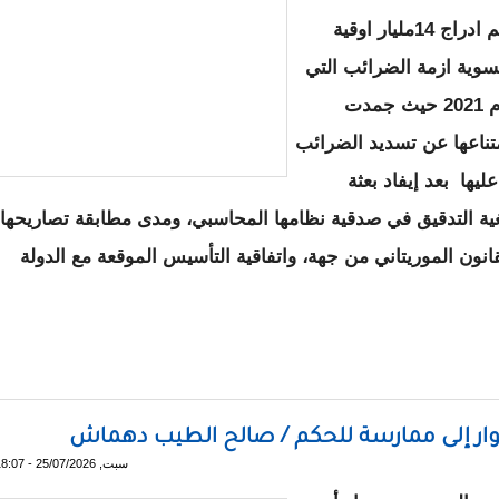
في الميزانية العامةللدولة المعدلة لسنة 2026 تم ادراج 14مليار اوقية
ة لشركة MCM في اطار تسوية ازمة الضرائب التي
نشبت بين الادارة العامة للضرائب والشركة عام 2021 حيث جمدت
متناعها عن تسديد الضرائب
ليها بعد إيفاد بعثة
ش روتينية إلى الشركة، في نوفمبر 2020 بغية التدقيق في صدقية نظامها المحاسبي، ومدى مطابقة تصاريحها
قانون الموريتاني من جهة، واتفاقية التأسيس الموقعة مع الدولة
تعدين..كيف يدفع المواطن فاتورة غياب الشفافية؟
حوار إلى ممارسة للحكم / صالح الطيب دهماش
سبت, 25/07/2026 - 18:07