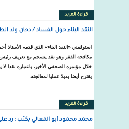
قراءة المزيد
حول وزير الاقتصاد و المالية السا
النقد البناء حول الفساد / دحان ولد ال
استوقفني «النقد البناء» الذي قدمه الأستاذ أح
مكافحة الفقر وهو نقد ينسجم مع تعريف رئيس 
خلال مؤتمره الصحفي الأخير، باعتباره نقدا لا
يقترح أيضا بديلا عمليا لمعالجته.
قراءة المزيد
حول النقد البناء حول الفساد / دح
محمد محمود أبو المعالي يكتب : رد على ا