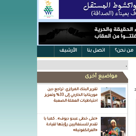
من نحن؟
اتصل بنا
الأرشيف
.
مواضيع أخرى
تقرير البنك المركزي: تراجع دين
موريتانيا الخارجي إلى 33% وتعزيز
احتياطيات العملة الصعبة
«على خطى عبدو ديوف».. كمبا با
تقدم للسنغاليين رؤيتها لقيادة
«الفرانكفونية»