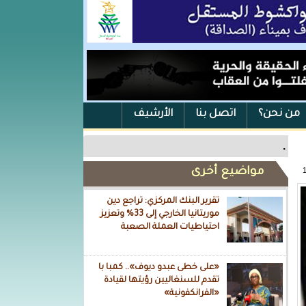
من نحن؟
اتصل بنا
الأرشيف
.
مواضيع أخرى
تقرير البنك المركزي: تراجع دين
موريتانيا الخارجي إلى 33% وتعزيز
احتياطيات العملة الصعبة
«على خطى عبدو ديوف».. كمبا با
تقدم للسنغاليين رؤيتها لقيادة
«الفرانكفونية»