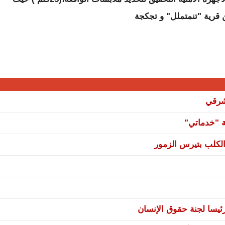
 قرية "تنمتملل" و تجكجة
شرقي
ة "خدماتي"
لكلب بتيرس الزمور
يسا لجنة حقوق الإنسان