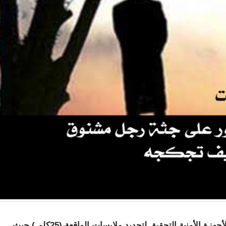
تم العثور عليه و قد فارق الحياة، فيما باشرت الأجهزة الأمنية التحقيق لتحديد ملابسات الواقعة،(25كلم ) حيث