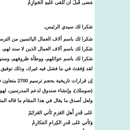
مَضى قَبلَ أَن تُلقى عَلَيهِ الجَوازِمُ
شكرا لك سيدي الرئيس،
شكرا لك باسم آلاف العمال اليائسين من الترسي
شكرا لك باسم آلاف العمال الذين لا سند لهم، 
شكرا لك باسم عوائلهم، ووطأة ظروفهم، وسنوا
لقد وُفقتَ في ما فشل فيه غيرك، وذلك توفيق م
إن قرارات تار
(صوملك)، وإنشاء صندوق لدعم المدرسين، لهو 
ولعل أصدق ما يقال في هذا المقام ما قاله ال
عَلى قَدرِ أَهلِ العَزمِ تَأتي العَزائِمُ
وَتَأتي عَلى قَدرِ الكِرامِ المَكارِمُ