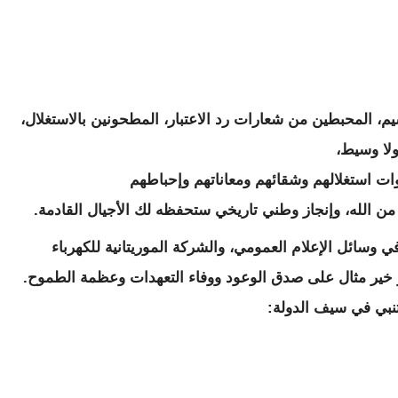
م، المحبطين من شعارات رد الاعتبار، المطحونين بالاستغلال،
ولا وسيط،
ت استغلالهم وشقائهم ومعاناتهم وإحباطهم
ن الله، وإنجاز وطني تاريخي ستحفظه لك الأجيال القادمة.
يخية بحجم ترسيم 2700 متعاون في وسائل الإعلام العمومي، والشركة الموريتانية للكهرباء
خير مثال على صدق الوعود ووفاء التعهدات وعظمة الطموح.
متنبي في سيف الدولة: