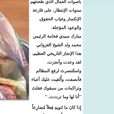
بأصوات العمال الذي طحنتهم
سنوات الإنتظار، على قارعة
الإنكسار وغياب الحقوق،
والوعود المؤجلة.
مبارك سيدي فخامة الرئيس
محمد ولد الشيخ الغزواني
هذا الإنجاز التاريخي العظيم،
لقد وعدت وأنجزت،
واستُتنصرتَ لرفع المظالم
فأنصفت، وأُلقيت عليك أعباء
وتراكمات من سبقوك فقلتَ
"أنا لها وما ترددت، "
إِذا كانَ ما تَنويهِ فِعلاً مُضارِعاً