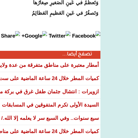
وَتَعظُمُ في عَينِ الصَغيرِ صِغارُها
وَتَصغُرُ في عَينِ العَظيمِ العَظائِمُ
تصفح أيضا...
أمطار معتبرة على مناطق متفرقة من عدة ولاي
كميات المطر خلال 24 ساعة الماضية على ست ولايات
ازويرات : انتشال جثمان طفل غرق في بركة مياه
السيدة الأولى تكرم المتفوقين في المسابقات الوطنية 26
سبع سنوات.. وفي السبع سر لا يعلمه إلا الله./
كميات المطر خلال 24 ساعة الماضية على مناطق عدة من البلاد