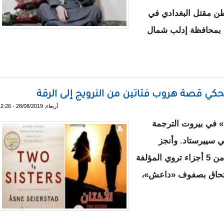
طن مقتل البغدادي في
ة بمحافظة إدلب شمال
ار مساعديه في الإيقاع به؟
ـ تحكي قصة هروب فتاتين من النرويج إلى الرقة
أربعاء, 28/08/2019 - 12:26
» في بيروت الترجمة
ني سييرستاد. وأنجز
الترجمة معن الكشك، وفي الكتاب الذي يتكون من 5 أجزاء تروي المؤلفة
التحاق بصفوف «داعش»،
الأختان" ـ تحكي قصة هروب فتاتين من النرويج إلى الرقة