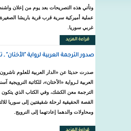
وتأتي هذه التصريحات بعد يوم من إعلان واشن
عملية أميركية سرية قرب قرية باريشا الصغير
غربي سوريا.
قراءة المزيد
حول مقتل البغدادي.. كيف ساهم كب
صدور الترجمة العربية لرواية "الأختان" 
صدرت حديثا عن «الدار العربية للعلوم ناشرون
العربية لـرواية «الأختان»، للكاتبة النرويجية آس
القصة الحقيقية لرحلة شقيقتين إلى سوريا لل
ومحاولات والدهما إعادتهما إلى النرويج.
قراءة المزيد
حول صدور الترجمة العربية لرواية "