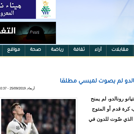
مقابلات
آراء
ثقافة
رياضة
صحة
مواقع
نالدو لم يصوت لميسي مطلقا
أربعاء, 25/09/2019 - 10:37
نو رونالدو، لم يمنح
كرة قدم أو المتوج
، الذي صّوت للدون في