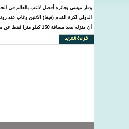
وفاز ميسي بجائزة أفضل لاعب بالعالم في الحفل
الدولي لكرة القدم (فيفا) الاثنين وغاب عنه رون
أن منزله يبعد مسافة 150 كيلو مترا فقط عن مكان إقامة حفل التكريم في مدينة ميلانو الإيطالية.
قراءة المزيد
حول رغم تصويت البرغوث للدون م