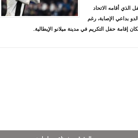
 الذي أقامه الاتحاد
الدو بداعي الإصابة، رغم
رتين.. رونالدو لم يصوت لميسي مطلقا