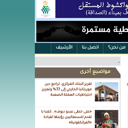
من نحن؟
اتصل بنا
الأرشيف
.
مواضيع أخرى
تقرير البنك المركزي: تراجع دين
موريتانيا الخارجي إلى 33% وتعزيز
احتياطيات العملة الصعبة
«على خطى عبدو ديوف».. كمبا با
تقدم للسنغاليين رؤيتها لقيادة
«الفرانكفونية»