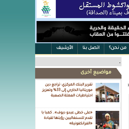
من نحن؟
اتصل بنا
الأرشيف
.
مواضيع أخرى
تقرير البنك المركزي: تراجع دين
موريتانيا الخارجي إلى 33% وتعزيز
احتياطيات العملة الصعبة
«على خطى عبدو ديوف».. كمبا با
تقدم للسنغاليين رؤيتها لقيادة
«الفرانكفونية»