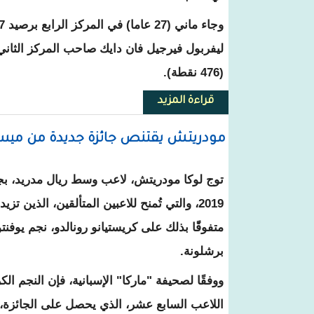
(476 نقطة).
قراءة المزيد
حول ميسي: من العار أن يحل ساديو
مودريتش يقتنص جائزة جديدة من ميسي
توج لوكا مودريتش، لاعب وسط ريال مدريد، بجائ
متفوقًَا بذلك على كريستيانو رونالدو، نجم يوفن
برشلونة.
ووفقًا لصحيفة
"ماركا"
اللاعب السابع عشر، الذي يحصل على الجائزة، 