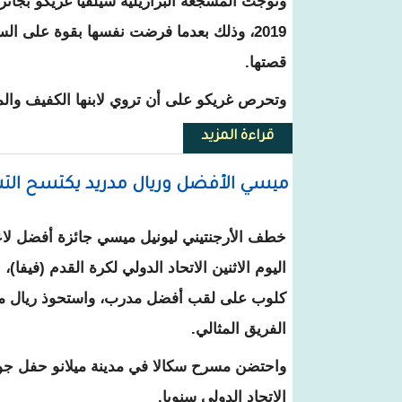
وتوجت المشجعة البرازيلية سيلفيا غريكو بجائ
2019، وذلك بعدما فرضت نفسها بقوة على ا
قصتها.
وتحرص غريكو على أن تروي لابنها الكفيف والم
قراءة المزيد
حول الوجه الآخر لجوائز الفيفا.
ميسي الأفضل وريال مدريد يكتسح التشك
خطف الأرجنتيني ليونيل ميسي جائزة أفضل لاع
اليوم الاثنين الاتحاد الدولي لكرة القدم (فيفا)
كلوب على لقب أفضل مدرب، واستحوذ ريال م
الفريق المثالي.
واحتضن مسرح سكالا في مدينة ميلانو حفل جوائ
الاتحاد الدولي سنويا.