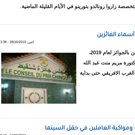
صة زاروا رونالدو بتورينو في الأيام القليلة الماضية.
ائز بالكرة الذهبية
أسماء الفائزين
اثنين, 28/10/2019 - 13:38
أعلن اليوم مجلس جوائز شنقيط أسماء الفائزين بالجوائز لعام 2019،
ورة مريم منت عبد الله
الغرب الافريقي حتى بداية
 ـ باقي أسماء الفائزين
رة ومواكبة العاملين في حقل السينما