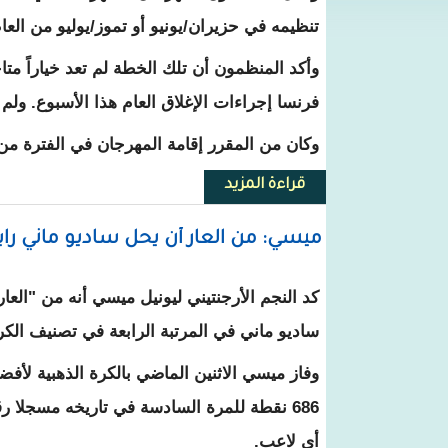
تنظيمه في حزيران/يونيو أو تموز/يوليو من العام
وأكد المنظمون أن تلك الخطة لم تعد خياراً متاح
فرنسا إجراءات الإغلاق العام هذا الأسبوع. ولم
وكان من المقرر إقامة المهرجان في الفترة من 12-23 أيار/ مايو المقبل
قراءة المزيد
حول فيروس كورونا: غموض حول مص
ميسي: من العار أن يحل ساديو ماني راب
كد النجم الأرجنتيني ليونيل ميسي أنه من "العا
ساديو ماني في المرتبة الرابعة في تصنيف الكرة الذ
وفاز ميسي الاثنين الماضي بالكرة الذهبية لأف
686 نقطة للمرة السادسة في تاريخه مسجلا رق
أي لاعب.