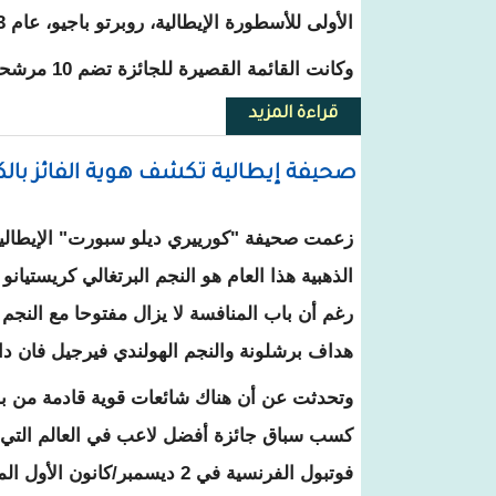
الأولى للأسطورة الإيطالية، روبرتو باجيو، عام 2003.
وكانت القائمة القصيرة للجائزة تضم 10 مرشحين، وهم:
قراءة المزيد
حول مودريتش يقتنص جائزة جديدة
صحيفة إيطالية تكشف هوية الفائز بالكر
زعمت صحيفة "كورييري ديلو سبورت" الإيطالية أ
الذهبية هذا العام هو النجم البرتغالي كريستيان
رغم أن باب المنافسة لا يزال مفتوحا مع النجم 
هداف برشلونة والنجم الهولندي فيرجيل فان دا
وتحدثت عن أن هناك شائعات قوية قادمة من با
كسب سباق جائزة أفضل لاعب في العالم التي 
فوتبول الفرنسية في 2 ديسمبر/كانون الأول المقبل.