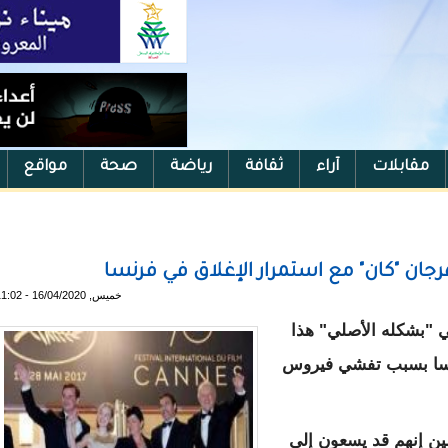
مقابلات
آراء
ثقافة
رياضة
صحة
مواقع
ن "كان" مع استمرار الإغلاق في فرنسا
خميس, 16/04/2020 - 11:02
ي "بشكله الأصلي" هذا
رنسا بسبب تفشي فيروس
ين إنهم قد يسعون إلى