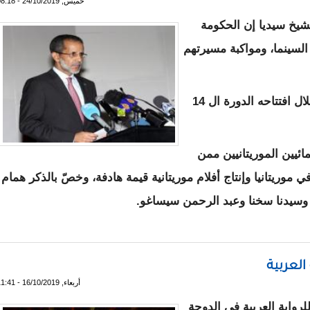
خميس, 24/10/2019 - 08:18
لشيخ سيديا إن الحكومة
لسينما، ومواكبة مسيرتهم
جاء ذلك خلال كلمة ألقاها الوزير مساء أمس خلال افتتاحه الدورة ال 14
ائيين الموريتانيين ممن
موريتانيا وإنتاج أفلام موريتانية قيمة هادفة، وخصّ بالذكر همام
، وسيدنا سخنا وعبد الرحمن سيساغو.
 على مؤازرة ومواكبة العاملين في حقل السينما
 العربية
أربعاء, 16/10/2019 - 11:41
لرواية العربية في الدوحة