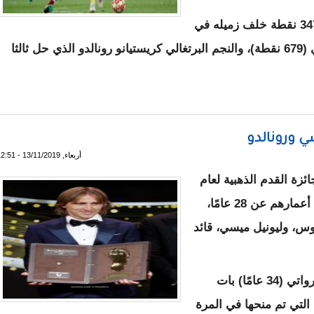
وجاء ماني (27 عاما) في المركز الرابع برصيد 347 نقطة خلف زميله في
ليفربول فيرجيل فان دايك صاحب المركز الثاني (679 نقطة)، والنجم البرتغالي كريستيانو رونالدو الذي حل ثالثا
 ماني رابعا بتصنيف الكرة الذهبية
 ورونالدو
أربعاء, 13/11/2019 - 12:51
زة القدم الذهبية لعام
2019، والتي تُمنح للاعبين المتألقين، الذين تزيد أعمارهم عن 28 عامًا،
توس، وليونيل ميسي، قائد
الإسبانية، فإن النجم الكرواتي (34 عامًا) بات
التي تم منحها في المرة