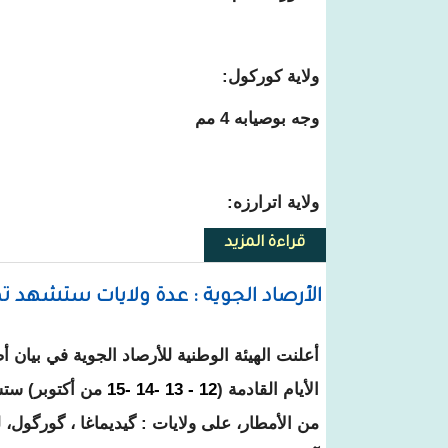
ولاية كوركول:
وجه بوصيابه 4 مم
ولاية اترارزه:
قراءة المزيد
حول أمطار جديدة على بعض الولا
الأرصاد الجوية : عدة ولايات ستشهد ت
أعلنت الهيئة الوطنية للأرصاد الجوية في بيان
الأيام القادمة (
12 - 13 -14 -15
من أكتوبر) ستش
من الأمطار، على ولايات : گيديماغا ، گورگول، لب