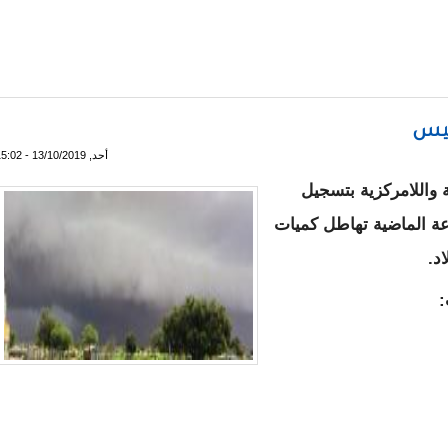
طار على بعض الولايات ـ مقاييس
ييس
أحد, 13/10/2019 - 15:02
 واللامركزية بتسجيل
عة الماضية تهاطل كميات
د.
: