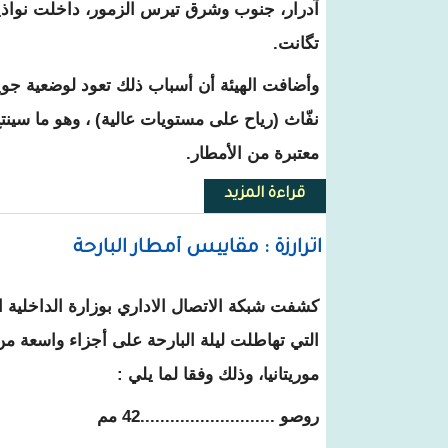
آدرار، جنوب وشرق تيرس الزمور، داخلت نواذ
تگانت.
وأضافت الهيئة أن أسباب ذلك تعود لوضعية جوية
نفّاث (رياح على مستويات عالية) ، وهو ما س
معتبرة من الأمطار.
قراءة المزيد
حول الأرصاد الجوية : عدة ولايا
اترارزة : مقاييس أمطار البارحة
كشفت شبكة الاتصال الاداري بوزارة الداخلية 
التي تهاطلت ليلة البارحة على أجزاء واسعة من
موريتانيا، وذلك وفقا لما يلي :
روصو ...........................42 مم