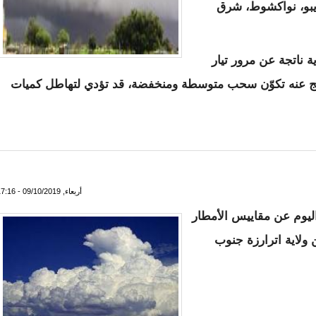
يبو، نواكشوط، شرق
 ناتجة عن مرور تيار
ينتج عنه تكوّن سحب متوسطة ومنخفضة، قد تؤدي لتهاطل كميات
ت ستشهد تهاطل كميات معتبرة من الأمطار - تفاصيل
أربعاء, 09/10/2019 - 17:16
اليوم عن مقاييس الأمطار
 ولاية اترارزة جنوب