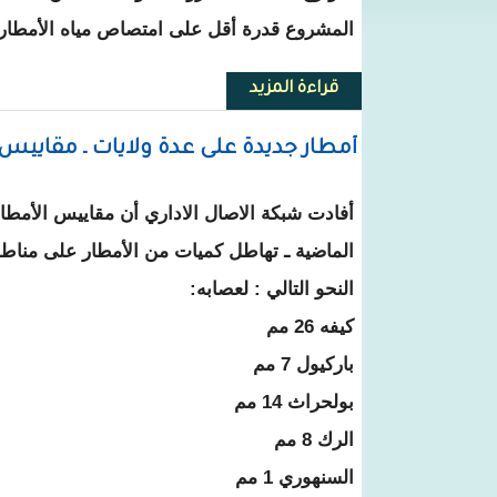
المشروع قدرة أقل على امتصاص مياه الأمطار 
قراءة المزيد
حول رغم محدوديتها.. أمطار نواذ
أمطار جديدة على عدة ولايات ـ مقاييس
الماضية ـ تهاطل كميات من الأمطار على مناط
النحو التالي : لعصابه:
كيفه 26 مم
باركيول 7 مم
بولحراث 14 مم
الرك 8 مم
السنهوري 1 مم