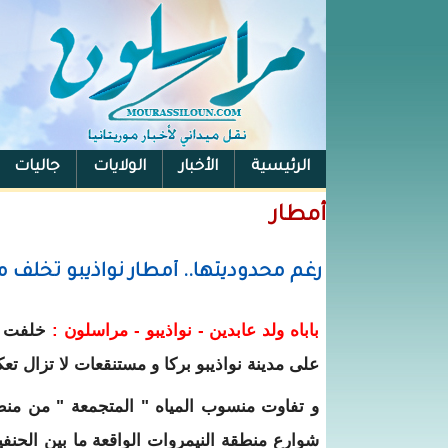
الرئيسية
الأخبار
الولايات
جاليات
الفيس بوك
أمطار
رغم محدوديتها.. أمطار نواذيبو تخلف 
باباه ولد عابدين - نواذيبو - مراسلون :
خلفت ا
على مدينة نواذيبو بركا و مستنقعات لا تزال تعك
و تفاوت منسوب المياه " المتجمعة " من من