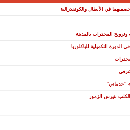
صميهما في الأبطال والكونفدرالية
ترويج المخدرات بالمدينة
 الدورة التكميلية للباكلوريا
مخدرات
شرقي
ة "خدماتي"
لكلب بتيرس الزمور