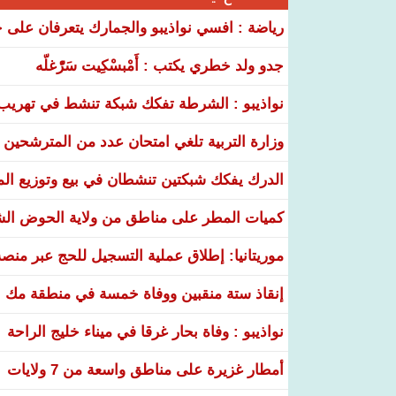
رياضة : افسي نواذيبو والجمارك يتعرفان على خ
جدو ولد خطري يكتب : أَمْبسْكِيت سَرّْغلّه
نواذيبو : الشرطة تفكك شبكة تنشط في تهريب و
وزارة التربية تلغي امتحان عدد من المترشحين في
الدرك يفكك شبكتين تنشطان في بيع وتوزيع ال
كميات المطر على مناطق من ولاية الحوض ال
موريتانيا: إطلاق عملية التسجيل للحج عبر منص
إنقاذ ستة منقبين ووفاة خمسة في منطقة مك ا
نواذيبو : وفاة بحار غرقا في ميناء خليج الراحة
أمطار غزيرة على مناطق واسعة من 7 ولايات