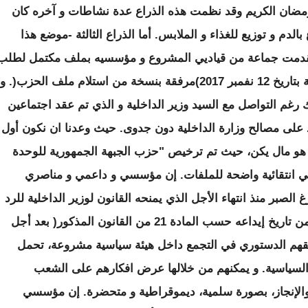
مضان الكريم وقد نظمت هذه الذراع عدة نشاطات و آخره كان
دم و توزيع للغذاء و الملابس. أما الذراع الثالثة -موضع هذا
تقدمت جماعة من قياديي المشروع و مؤسسيه بملف مكتمل لطلب
ترخيصه لدى مصالح وزارة الداخلية و اللامركزية بتاريخ 12 نفمبر 2017)مرفقة بنسخة من استلام ملف الحزب(. و
 رغم التواصل مع السيد وزير الداخلية و الذي تم عقد اجتماعين
 على مصالح وزارة الداخلية دون جدوى. حيث وعدنا ان نكون أول
و هو مال يكن، حيث تم ترخيص "حزب الجبهة الجمهورية للوحدة
! في انتقائية واضحة للملفات. إن مؤسسي و داعمي و مناصري
غ الصبر منذ انتهاء الأجل الذي يمنحه القانون لوزير الداخلية للرد
على طلب ترخيص أي حزب سياسي )11 يوما من تاريخ إيداعه حسب المادة 21 من القانون المذكور( بعد أجل
حقهم الدستوري في التجمع داخل هيئة سياسية مشروعة، تحمل
 و السياسية. و يمكنهم من خلالها عرض افكارهم على الشعب
ر والإنجاز، بصورة سلمية، ديموقراطية و متحضرة. إن مؤسسي