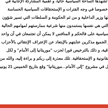
تشهدها الساحة السياسية حاليا، و أهمية المشاركة الإجابية في
خصوصا في وجه الفترات و الإستحقاقات السياسية الحساسة
الها وزير الداخلية و من ثم الحكومة و السلطات التي تسير شؤون
 التي هي نفسها يستمدون منها شرعية ممارستهم لمهامهم الحالية
سية على فالحكم و المنافس لا يمكن أن تجتمعان في آن واحد
الجميع مذكرين عنايتهم بالإبتعاد عن الإعتراف الإنتقائي بالأحزاب
قية، و ذلك بالترخيص فورا لحزب "موريتانيا إلى الأمام" و لكل
ونية و الإستحقاقية. تلك معذرة إلى ربكم و براءة إليه، والله من
وراء القصد و هو الموفق. لجنة الإعلام و الإتصال في مشروع "إلى الأمام...موريتانيا" وقع بتاريخ ا