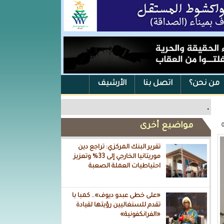
من نحن؟
اتصل بنا
الأرشيف
.
مواضيع أخرى
تقرير البنك المركزي: تراجع دين
موريتانيا الخارجي إلى 33% وتعزيز
احتياطيات العملة الصعبة
«على خطى عبدو ديوف».. كمبا با
تقدم للسنغاليين رؤيتها لقيادة
«الفرانكفونية»