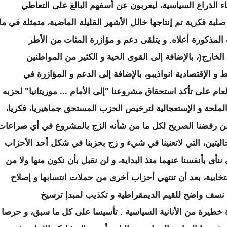
ضاء الذراع السياسية، ليعربون عن أسفهم البالغ على التعاطي
لبة فكرية تم إنتاجها خالل الأشهر القليلة الماضية، متمثلة في ما
مجالات المذكورة أعلاه. و يتلقى دعم و مؤازرة المئات من الأطر
 الداخل و الخارج )22 جالية في الخارج(، بالإضافة إلى القوى الحية و الكثير من المواطنين
و الإقتصادية انواذيبو، بالإضافة إلى الدعم و المؤازرة في
العام على تأكد استحقاق مشروعنا "إلى الأمام ... موريتانيا" لحزبه
ملحة و الإستعجالية لترخيص الحزب المستحق جماهيريا، فكريا،
و نعلن رفضنا الصريح لكل ما من شأنه الزج بالمشروع في أي صراعات
اليتين، التي لاتعنينا في شيء و زج بحزبنا في شكل أحد الأحزاب
أى بأنفسنا عنهما منذ البداية، و لن نقبل بأن نكون منها ولا من
خابية، بعد أن تنتهي أحزاب أخرى من حملات انتسابها و إصلاح
في نسف واضح للقيم الديمقراطية و تكذيب لمبدإ ترسيخ
 خطيرة من الأنانية السياسية . تأسيسا على كل ما سبق، و حرصا