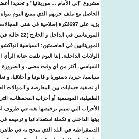
مشروع "إلى الأمام ... موريتانيا" و تحديدا أع
الحاصل مع ملف حزبهم الذي يتمتع اليوم بنواة ص
يزيد على 697فكرة إصلاحية في شتى ال
الموريتانيين في
الموريتانيين في العاصمتين: السياسية انواكشوط 
الولايات الداخلية. إننا اليوم نلفت عناية الرأي 
السياسي، أكثر من أي وقت مضى، و الضرورة ال
سياسيا، خيريا، دستوريا و قانونيا و أخلاقيا، 
أو تصفية حسابات بين المعارضة و الموالات الح
الطفيلية، الموسمية أو أحزاب المحفظات، التي نن
الأحزاب التي سيتم ترخيصها بغتة في ظروف انت
بيتها الداخلي و تكملة استعداداتها و ترميمه 
الديمقراطية في البلد الذي يتبجح به في ظاهرة