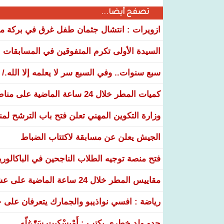
تصفح أيضا...
ازويرات : انتشال جثمان طفل غرق في بركة مياه
السيدة الأولى تكرم المتفوقين في المسابقات الوطنية 26
سبع سنوات.. وفي السبع سر لا يعلمه إلا الله./
كميات المطر خلال 24 ساعة الماضية على مناطق عدة من البلاد
وزارة التكوين المهني تعلن فتح باب الترشح لم
الجيش يعلن عن مسابقة لاكتتاب الضباط
فتح منصة توجيه الطلاب الناجحين في الباكالوري
مقاييس المطر خلال 24 ساعة الماضية على عشر ولايات
رياضة : افسي نواذيبو والجمارك يتعرفان على خ
جدو ولد خطري يكتب : أَمْبسْكِيت سَرّْغلّه