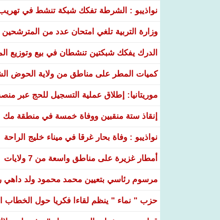
نواذيبو : الشرطة تفكك شبكة تنشط في تهريب و
وزارة التربية تلغي امتحان عدد من المترشحين في
الدرك يفكك شبكتين تنشطان في بيع وتوزيع ال
كميات المطر على مناطق من ولاية الحوض ال
موريتانيا: إطلاق عملية التسجيل للحج عبر منص
إنقاذ ستة منقبين ووفاة خمسة في منطقة مك ا
نواذيبو : وفاة بحار غرقا في ميناء خليج الراحة
أمطار غزيرة على مناطق واسعة من 7 ولايات
مرسوم رئاسي بتعيين محمد محمود ولد داهي رئ
حزب " نماء " ينظم لقاءا فكريا حول الخطاب ال