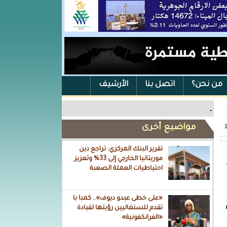
من نحن؟
اتصل بنا
الأرشيف
.
مواضيع أخرى
تقرير البنك المركزي: تراجع دين
موريتانيا الخارجي إلى 33% وتعزيز
احتياطيات العملة الصعبة
«على خطى عبدو ديوف».. كمبا با
تقدم للسنغاليين رؤيتها لقيادة
«الفرانكفونية»