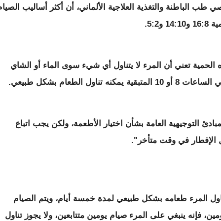
‫‫وأوضح البروفيسور أندرياس ميشالسن، اختصاصي طب الباطنة والتغذية العلاجية ‫الألماني، أن أكثر أساليب الصي
أوضحت خبيرة التغذية الألمانية آنتيا جال أن هذه الحمية تعني ‫أن المرء لا يتناول أي شيء سوى الماء أو الشاي
لمبادئ التوجيهية العامة بشأن اختيار الأطعمة، ولكن يجب اتباع
ل الإفطار في وقت متأخر".
‫مع هذا الأسلوب من حمية الصيام المتقطع، يتناول المرء طعامه بشكل طبيعي ‫لمدة خمسة أيام، ويتم الصيام
. وبالنسبة للحمية التي تمتد لمدة يومين، فإنه ينبغي على المرء صيام يومين متتابعين، ولا يجوز تناول