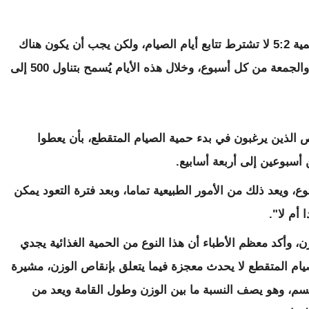
‫وأوضحت خبيرة التغذية الألمانية آنتيا جال أن حمية 5:2 لا تشترط تتابع ‫أيام الصيام، ولكن يجب أن يكون هناك
إيقاع ثابت لأيام الصيام، مثل صيام ‫أيام الثلاثاء والجمعة من كل أسبوع، وخلال هذه الأيام يُسمح بتناول 500 ‫إلى
‫وينصح البروفيسور أندرياس ميشالسن الأشخاص الذين يرغبون في بدء حمية ‫الصيام المتقطع، بأن يعطوا
ع.
، ويعد ذلك من الأمور الطبيعية تماما، وبعد فترة التعود يمكن
 أم لا".
، وأكد معظم الأطباء أن هذا النوع من الحمية الغذائية يجدي
الصيام المتقطع لا يحدث معجزة فيما يتعلق بإنقاص الوزن، مشيرة
سم، وهو يصف النسبة ما بين الوزن وطول القامة ويعد من