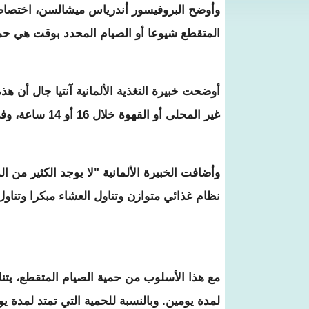
المتقطع شيوعا أو الصيام المحدد بوقت ‫هي حمية 16:8 و14:10 و5:2.
غير المحلى أو القهوة ‫خلال 16 أو 14 ساعة، وفي الساعات 8 أو 10 المتبقية يمكنه تناول الطعام ‫بشكل طبيعي.
وأضافت الخبيرة الألمانية "لا يوجد الكثير من ا‫
نظام غذائي متوازن وتناول ‫العشاء مبكرا وتناو
لمدة يومين‫