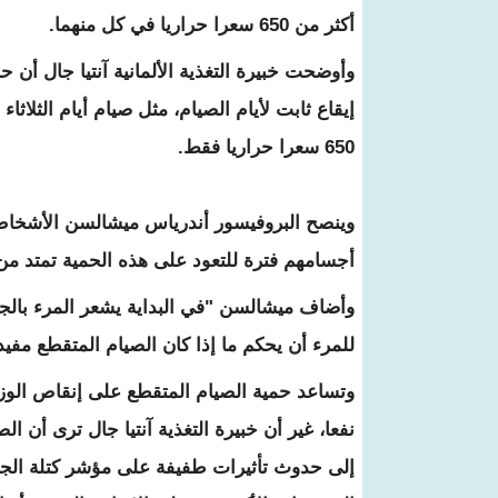
‫أكثر من 650 سعرا حراريا في كل منهما.
650 سعرا حراريا فقط.
أجسامهم فترة للتعود على هذه الحمية تمتد من ‫أسبوعين إلى أربعة أسابي
وأضاف ميشالسن "في البداية يشعر المرء ‫بالجوع
‫للمرء أن يحكم ما إذا كان الصيام المتقطع مفيدا
وتساعد حمية الصيام المتقطع على إنقاص الوزن‫
نفعا، غير أن خبيرة التغذية آنتيا جال ‫ترى أن 
‫إلى حدوث تأثيرات طفيفة على مؤشر كتلة الج‫