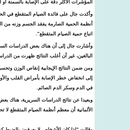
المؤشرات الأكثر دقة على الإصابة بالسمنة أو ‫ال
‫‫وأكدت جال على فائدة الصيام المتقطع في ال‫
أنظمة الحمية الصارمة يفقد الجسم وزنه ‫من ال
اتباع ‫حمية الصيام المتقطع".
‫‫وأشارت جال إلى أن هناك بعض الدراسات السري‫
البالغين، غير أن أغلب النتائج ظهرت من ‫الدر
ومن ضمن النتائج الإيجابية إنقاص ‫الوزن وتحس
إلى ‫انخفاض خطر الإصابة بأمراض القلب وال‫
في الدم وسكر الدم الصائم.
‫‫وبعيدا عن نتائج الدراسات السريرية، هناك ب‫
الألمانية أن معظم أنظمة الصيام المتقطع لا ‫
وقالت "إذا كان الأشخاص لا يعرفون بالضبط كي‫