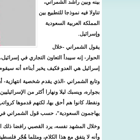
بينه وبين راشد الشمراني،
تناولا فيه نموذجا للتطبيع بين
المملكة العربية السعودية
وإسرائيل.
يقول الشمراني -خلال
الحوار- إنه سيبدأ التعاون التجاري في إسرائيل،
إسرائيل هي العدو فكيف يخبر أبناءه أنه سيقوم
وتابع الشمراني -الذي يقدم شخصية انتهازية- أ
بجواره، ويسبك ليلا ونهارا أكثر من الإسرائيليي
ونفطا، كانوا هم أحق بها، لكنهم قدموها كرواتب
يهاجمون السعودية"، حسب قول الشمراني في
وخلال المشهد نفسه، يرد القصبي رافضا ذلك ال
وأنه لا يتفق مع هذا الكلام، ومثلما هُجّر فلسطي