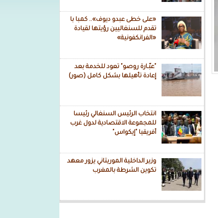
«على خطى عبدو ديوف».. كمبا با
تقدم للسنغاليين رؤيتها لقيادة
«الفرانكفونية»
"عبّـارة روصو" تعود للخدمة بعد
إعادة تأهيلها بشكل كامل (صور)
انتخاب الرئيس السنغالي رئيسا
للمجموعة الاقتصادية لدول غرب
أفريقيا "إيكواس"
وزير الداخلية الموريتاني يزور معهد
تكوين الشرطة بالمغرب