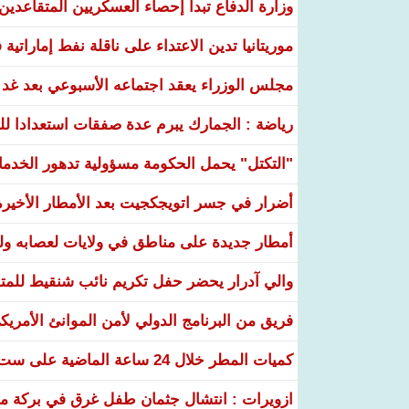
وزارة الدفاع تبدأ إحصاء العسكريين المتقاعدي
موريتانيا تدين الاعتداء على ناقلة نفط إماراتي
مجلس الوزراء يعقد اجتماعه الأسبوعي بعد غد ا
رياضة : الجمارك يبرم عدة صفقات استعدادا لل
"التكتل" يحمل الحكومة مسؤولية تدهور الخدم
أضرار في جسر اتويجكجيت بعد الأمطار الأخيرة
أمطار جديدة على مناطق في ولايات لعصابه ولب
والي آدرار يحضر حفل تكريم نائب شنقيط للمتف
فريق من البرنامج الدولي لأمن الموانئ الأمريكي 
كميات المطر خلال 24 ساعة الماضية على ست ولايات
ازويرات : انتشال جثمان طفل غرق في بركة مياه