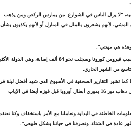
.
ينية، "لا يزال الناس في الشوارع. من يمارس الركض ومن يذهب
مشي، لأنهم يشعرون بالملل في المنازل أو لأنهم يكذبون بشأن
وهذه هي مهنتي".
وتوفي أكثر من ستة آلاف شخص في إيطاليا بسبب فيروس كورونا وسجلت نحو 64 ألف إصابة، وهي الدولة الأكث
تاسع من الشهر الجاري.
 كما تشير التقارير الصحفية في الأسبوع الذي شهد أفضل ليلة في
تاريخ أتالانتا بعد فوزه على ضيفه بلنسية 4-1 في ذهاب دور 16 بدوري أبطال أوروبا قبل فوزه أيضا في الإياب
علومات الخاطئة في البداية وتعاملنا مع الأمر باستخفاف وكنا نعتقد
هر عادة في الشتاء، وتصرفنا في حياتنا بشكل طبيعي".