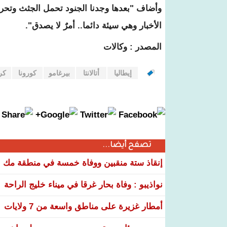
وأضاف "بعدها وجدنا الجنود تحمل الجثث وتحرقه
الأخبار وهي سيئة دائما.. أمرٌ لا يصدق".
المصدر : وكالات
إيطاليا
أتالانتا
بيرغامو
كورونا
كر
تصفح أيضا...
إنقاذ ستة منقبين ووفاة خمسة في منطقة مك ا
نواذيبو : وفاة بحار غرقا في ميناء خليج الراحة
أمطار غزيرة على مناطق واسعة من 7 ولايات