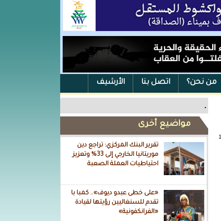
من نحن؟
اتصل بنا
الأرشيف
.
مواضيع أخرى
تقرير البنك المركزي: تراجع دين
موريتانيا الخارجي إلى 33% وتعزيز
احتياطيات العملة الصعبة
«على خطى عبدو ديوف».. كمبا با
تقدم للسنغاليين رؤيتها لقيادة
«الفرانكفونية»