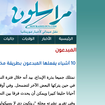
الرئيسية
الأخبار
الولايات
جاليات
الفيس بوك
المبدعون
10 أشياء يفعلها المبدعون بطريقة مختلفة.. ما الذي يميزهم عن غيرهم؟
نمتلك جميعا بذرة الإبداع، بيد أنه خلال فترة ال
في حين يتركها البعض الآخر لتضمحل. وفي أوقات
أحيانا حليفا كبيرا ويمكن أن يحدث فرقا بين النج
وفي تقرير نشرته مجلة "رينكون دي لا بسيكولوج