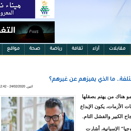
مقابلات
آراء
ثقافة
رياضة
صحة
مواقع
اثنين, 24/02/2020 - 12:42
نمو هناك من يهتم بصقلها
 الأزمات، يكون الإبداع
اح الكبير والفشل التام.
يا" الإسبانية، أشارت