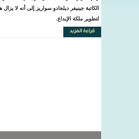
الكاتبة جينيفر ديلجادو سواريز إلى أنه لا يزا
لتطوير ملكة الإبداع.
قراءة المزيد
حول 10 أشياء يفعلها المبدعون بطريقة مختلفة.. ما الذي يميزهم عن غيرهم؟