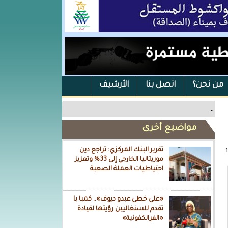
من نحن؟
اتصل بنا
الأرشيف
.
مواضيع أخرى
تقرير البنك المركزي: تراجع دين
موريتانيا الخارجي إلى 33% وتعزيز
احتياطيات العملة الصعبة
«على خطى عبدو ديوف».. كمبا با
تقدم للسنغاليين رؤيتها لقيادة
«الفرانكفونية»