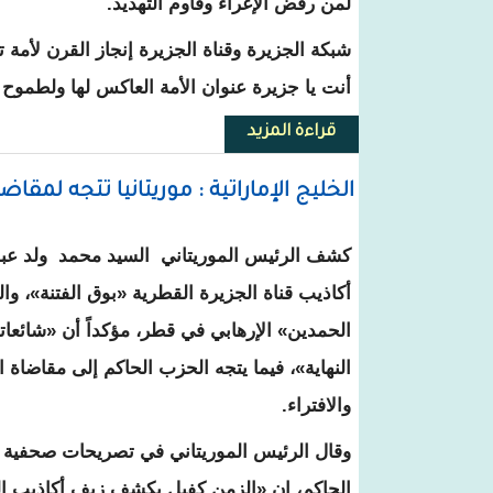
لمن رفض الإغراء وقاوم التهديد.
شبكة الجزيرة وقناة الجزيرة إنجاز القرن لأمة 
أنت يا جزيرة عنوان الأمة العاكس لها ولطموح 
قراءة المزيد
حول جميل منصور يدون عن رأيه في ق
الخليج الإماراتية : موريتانيا تتجه لمقاض
كشف الرئيس الموريتاني السيد محمد ولد عبد
أكاذيب قناة الجزيرة القطرية «بوق الفتنة»، وال
الحمدين» الإرهابي في قطر، مؤكداً أن «شائعا
النهاية»، فيما يتجه الحزب الحاكم إلى مقاضاة ا
والافتراء.
وقال الرئيس الموريتاني في تصريحات صحفية خ
الحاكم، إن «الزمن كفيل بكشف زيف أكاذيب ال