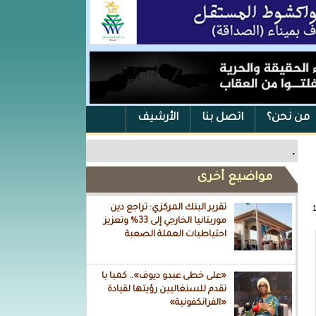
من نحن؟
اتصل بنا
الأرشيف
.
مواضيع أخرى
تقرير البنك المركزي: تراجع دين
موريتانيا الخارجي إلى 33% وتعزيز
احتياطيات العملة الصعبة
«على خطى عبدو ديوف».. كمبا با
تقدم للسنغاليين رؤيتها لقيادة
«الفرانكفونية»