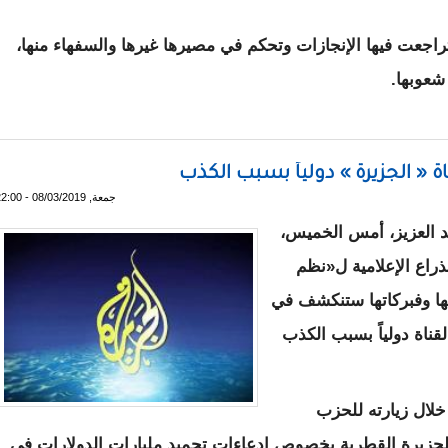
تراجعت فيها الإنجازات وتحكم في مصيرها غيرها والسفهاء منها،
شعوبها.
ناة الجزيرة - تدوينة
اة « الجزيرة » دولياً بسبب الكذب
جمعة, 08/03/2019 - 22:00
 العزيز، أمس الخميس،
ذراع الإعلامية ل«نظم
تها وفبركاتها ستنكشف في
لقناة دولياً بسبب الكذب
لال زيارته للحزب
جزيرة القطرية بخصوص ادعاءات تجميد مليارات الدولارات في