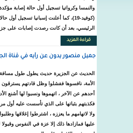
والنمسا وكرواتيا تسجيل أول حالة إصابة مؤكد
(كوفيد-19)، كما أعلنت إسبانيا تسجيل أول
الرئيسي، بعد أن كانت رصدت إصابات على جزر
قراءة المزيد
حول دول جديدة على خريطة كورونا 
جميل منصور يدون عن رأيه في قناة الجزي
الحديث عن الجزيرة حديث يطول طول مسافة ا
الأمة، نافسوها ففشلوا وظل قادتهم يسترقون الن
أحدهم عن الآخر ، اتهموها ونسبوا لها أشنع ال
فكذبتهم بثباتها على الذي تأسست عليه أول مرة 
ولا لاتهامهم ما يعززه ، اشترطوا إغلاقها وطلبوا
عليها فمازادها ذلك إلا عزة في النفوس وقبولا