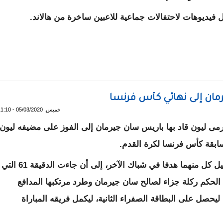
 فيديوهات لاحتفالات جماعية للاعبين ساخرة من هالاند.
سخرون من هالاند
رمان إلى نهائي كأس فرنسا
خميس, 05/03/2020 - 11:10
رمى ليون قاد بها باريس سان جيرمان إلى الفوز على مضيفه ليون
وظلت المباراة متكافئة بين الفريقين رغم تسجيل كل منهما هدفا في شباك الآخر، إلى أن جاءت الدقيقة 61 التي
الحكم ركلة جزاء لصالح سان جيرمان وطرد مرتكبها المدافع
ليحصل على البطاقة الصفراء الثانية، ليكمل فريقه المباراة