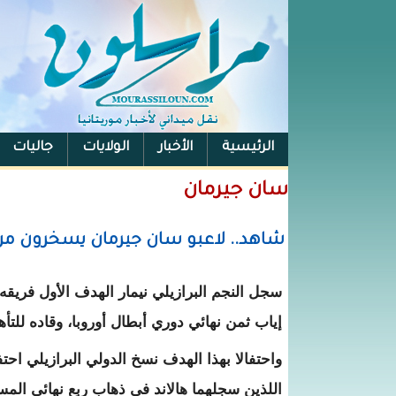
الرئيسية
الأخبار
الولايات
جاليات
الفيس بوك
سان جيرمان
شاهد.. لاعبو سان جيرمان يسخرون من 
سجل النجم البرازيلي نيمار الهدف الأول فري
إياب ثمن نهائي دوري أبطال أوروبا، وقاده للتأهل لربع نهائي المسابقة 
واحتفالا بهذا الهدف نسخ الدولي البرازيلي احتف
اللذين سجلهما هالاند في ذهاب ربع نهائي المساب