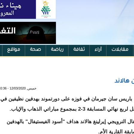
مقابلات
آراء
ثقافة
رياضة
صحة
مواقع
هالاند
خميس, 12/03/2020 - 10:36
قه باريس سان جيرمان في فوزه على دورتموند بهدفين نظيفين في
3-2 بمجموع مباراتي الذهاب والإياب.
ال النرويجي إيرلينغ هالاند هداف "أسود الفيستيفال" بالهدفين
قة القارية الأم.