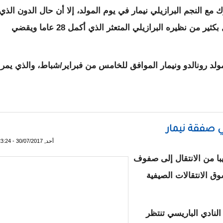
ك مع النجم البرازيلي نيمار في يوم المولد، إلا أن حال الدون الذي
أتم عامه الـ35 اليوم وهو في قمة التألق، أفضل بكثير من نظيره البرازيلي المتعثر الذي أكمل 28 عاما ويقضي
 مولد رونالدو ونيمار الموافق للخامس من فبراير/شباط، والذي يمر
عجوز يحطم الأرقام القياسية ونيمار الشاب مدمن إصابات
صفقة نيمار
أحد, 30/07/2017 - 23:24
يبا من الانتقال إلى صفوف
 الانتقالات الصيفية
لنادي الباريسي تنتظر