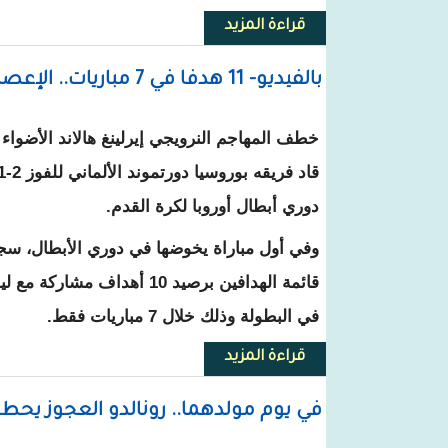
قراءة المزيد
حول ثلاثية مبابي بمرمى ليون تؤه
بالفيديو- 11 هدفا في 7 مباريات.. الإعصار النرويجي هالاند يحطم الأرقام القياسية
خطف المهاجم النرويجي إيرلينغ هالاند الأضواء 
دوري أبطال أوروبا لكرة القدم.
في البطولة وذلك خلال 7 مباريات فقط.
قراءة المزيد
حول بالفيديو- 11 هدفا في 7 مباريات.. الإعصار النرويجي هالاند يحطم الأرقام القياسية
في يوم مولدهما.. رونالدو العجوز يحطم