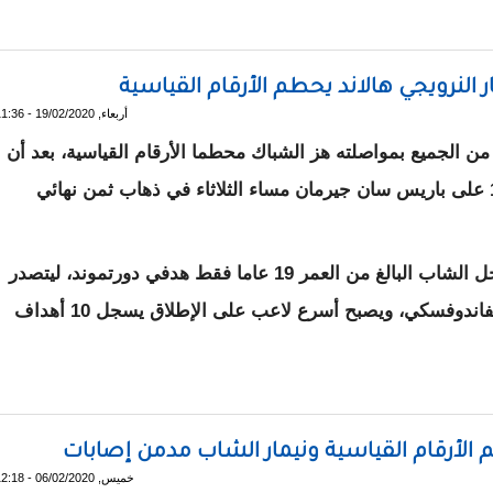
ل سان جيرمان إلى نهائي كأس فرنسا
أربعاء, 19/02/2020 - 11:36
من الجميع بمواصلته هز الشباك محطما الأرقام القياسية، بعد أن
قاد فريقه بوروسيا دورتموند الألماني للفوز 2-1 على باريس سان جيرمان مساء الثلاثاء في ذهاب ثمن نهائي
وفي أول مباراة يخوضها في دوري الأبطال، سجل الشاب البالغ من العمر 19 عاما فقط هدفي دورتموند، ليتصدر
قائمة الهدافين برصيد 10 أهداف مشاركة مع ليفاندوفسكي، ويصبح أسرع لاعب على الإطلاق يسجل 10 أهداف
 الأرقام القياسية ونيمار الشاب مدمن إصابات
خميس, 06/02/2020 - 12:18