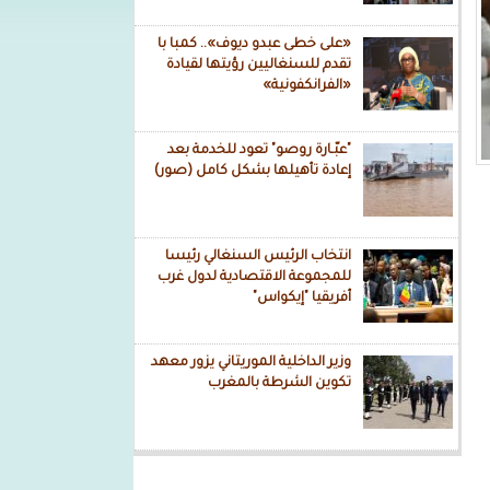
«على خطى عبدو ديوف».. كمبا با
تقدم للسنغاليين رؤيتها لقيادة
«الفرانكفونية»
"عبّـارة روصو" تعود للخدمة بعد
إعادة تأهيلها بشكل كامل (صور)
انتخاب الرئيس السنغالي رئيسا
للمجموعة الاقتصادية لدول غرب
أفريقيا "إيكواس"
وزير الداخلية الموريتاني يزور معهد
تكوين الشرطة بالمغرب