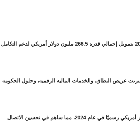
وانطلق برنامج WARDIP مبدئيا في نوفمبر 2023 بتمويل إجمالي قدره 266.5 مليون دولار أمريكي لدعم التكامل
إنترنت عريض النطاق، والخدمات المالية الرقمية، وحلول الحكومة
وبدأ تنفيذ حصة موريتانيا البالغة 60 مليون دولار أمريكي رسميًا في عام 2024، مما ساهم في تحسين الاتصال