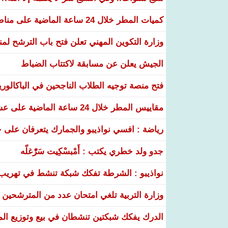
كميات المطر خلال 24 ساعة الماضية على مناطق عدة من البلاد
وزارة التكوين المهني تعلن فتح باب الترشح لم
الجيش يعلن عن مسابقة لاكتتاب الضباط
فتح منصة توجيه الطلاب الناجحين في الباكالوري
مقاييس المطر خلال 24 ساعة الماضية على عشر ولايات
رياضة : افسي نواذيبو والجمارك يتعرفان على خ
جدو ولد خطري يكتب : أَمْبسْكِيت سَرّْغلّه
نواذيبو : الشرطة تفكك شبكة تنشط في تهريب و
وزارة التربية تلغي امتحان عدد من المترشحين في
الدرك يفكك شبكتين تنشطان في بيع وتوزيع ال