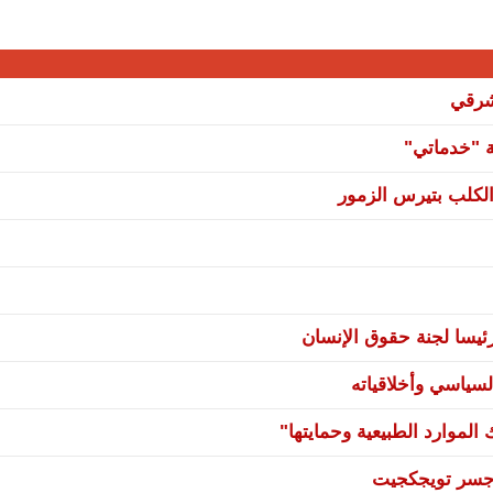
شرقي
ة "خدماتي"
لكلب بتيرس الزمور
يسا لجنة حقوق الإنسان
سياسي وأخلاقياته
لموارد الطبيعية وحمايتها"
ي جسر تويجكجيت