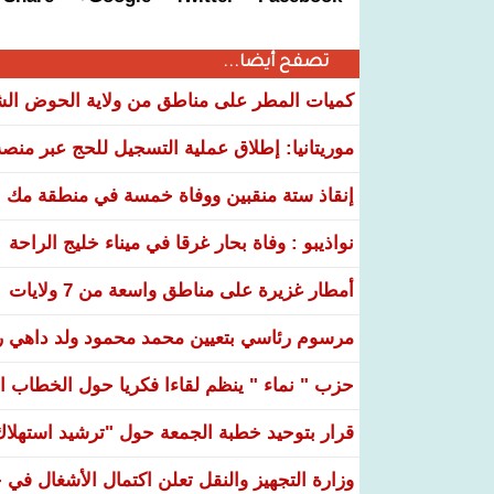
تصفح أيضا...
كميات المطر على مناطق من ولاية الحوض ال
موريتانيا: إطلاق عملية التسجيل للحج عبر منص
إنقاذ ستة منقبين ووفاة خمسة في منطقة مك ا
نواذيبو : وفاة بحار غرقا في ميناء خليج الراحة
أمطار غزيرة على مناطق واسعة من 7 ولايات
مرسوم رئاسي بتعيين محمد محمود ولد داهي رئ
حزب " نماء " ينظم لقاءا فكريا حول الخطاب ال
قرار بتوحيد خطبة الجمعة حول "ترشيد استهلاك ا
وزارة التجهيز والنقل تعلن اكتمال الأشغال ف