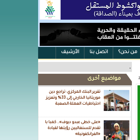
من نحن؟
اتصل بنا
الأرشيف
.
مواضيع أخرى
تقرير البنك المركزي: تراجع دين
موريتانيا الخارجي إلى 33% وتعزيز
احتياطيات العملة الصعبة
«على خطى عبدو ديوف».. كمبا با
تقدم للسنغاليين رؤيتها لقيادة
«الفرانكفونية»