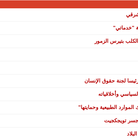
شرقي
ة "خدماتي"
لكلب بتيرس الزمور
يسا لجنة حقوق الإنسان
سياسي وأخلاقياته
لموارد الطبيعية وحمايتها"
ي جسر تويجكجيت
بلاد