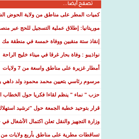
تصفح أيضا...
كميات المطر على مناطق من ولاية الحوض ال
موريتانيا: إطلاق عملية التسجيل للحج عبر منص
إنقاذ ستة منقبين ووفاة خمسة في منطقة مك ا
نواذيبو : وفاة بحار غرقا في ميناء خليج الراحة
أمطار غزيرة على مناطق واسعة من 7 ولايات
مرسوم رئاسي بتعيين محمد محمود ولد داهي رئ
حزب " نماء " ينظم لقاءا فكريا حول الخطاب ال
قرار بتوحيد خطبة الجمعة حول "ترشيد استهلاك ا
وزارة التجهيز والنقل تعلن اكتمال الأشغال ف
تساقطات مطرية على مناطق بأربع ولايات من ال