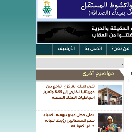
من نحن؟
اتصل بنا
الأرشيف
.
مواضيع أخرى
تقرير البنك المركزي: تراجع دين
موريتانيا الخارجي إلى 33% وتعزيز
احتياطيات العملة الصعبة
«على خطى عبدو ديوف».. كمبا با
تقدم للسنغاليين رؤيتها لقيادة
«الفرانكفونية»