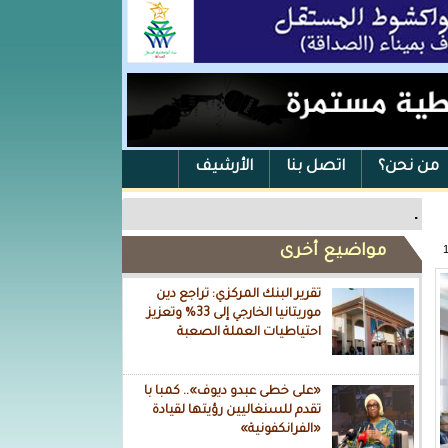
من نحن؟
اتصل بنا
الأرشيف
.
مواضيع أخرى
تقرير البنك المركزي: تراجع دين
موريتانيا الخارجي إلى 33% وتعزيز
احتياطيات العملة الصعبة
«على خطى عبدو ديوف».. كمبا با
تقدم للسنغاليين رؤيتها لقيادة
«الفرانكفونية»