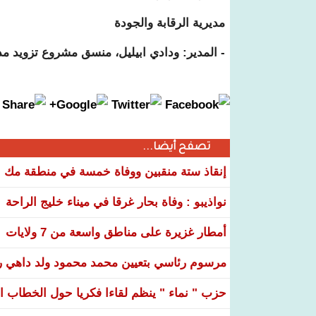
مديرية الرقابة والجودة
- المدير: ودادي ابيليل، منسق مشروع تزويد مدين
تصفح أيضا...
إنقاذ ستة منقبين ووفاة خمسة في منطقة مك ا
نواذيبو : وفاة بحار غرقا في ميناء خليج الراحة
أمطار غزيرة على مناطق واسعة من 7 ولايات
مرسوم رئاسي بتعيين محمد محمود ولد داهي رئ
حزب " نماء " ينظم لقاءا فكريا حول الخطاب ال