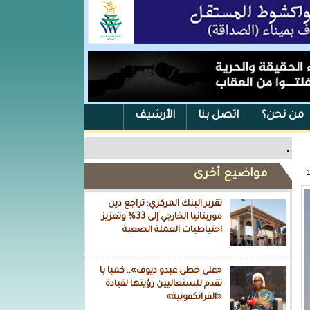
من نحن؟
اتصل بنا
الأرشيف
.
مواضيع أخرى
تقرير البنك المركزي: تراجع دين
موريتانيا الخارجي إلى 33% وتعزيز
احتياطيات العملة الصعبة
«على خطى عبدو ديوف».. كمبا با
تقدم للسنغاليين رؤيتها لقيادة
«الفرانكفونية»