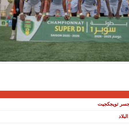
ي جسر تويجكجيت
بلاد