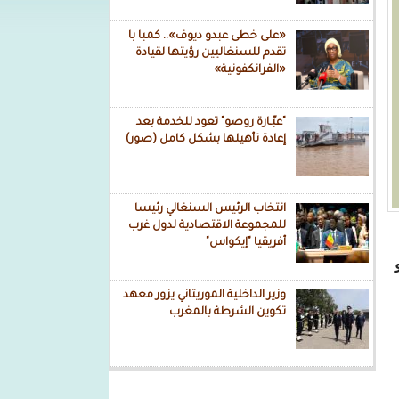
«على خطى عبدو ديوف».. كمبا با
تقدم للسنغاليين رؤيتها لقيادة
«الفرانكفونية»
"عبّـارة روصو" تعود للخدمة بعد
إعادة تأهيلها بشكل كامل (صور)
انتخاب الرئيس السنغالي رئيسا
للمجموعة الاقتصادية لدول غرب
أفريقيا "إيكواس"
اريخ 25 يوليو
وزير الداخلية الموريتاني يزور معهد
تكوين الشرطة بالمغرب