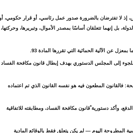
ص، إذ لا تفترضان بالضرورة صدور عمل رئاسي، أو قرار حكومي، أو
لة، بل إنهما تتعلقان أساسًا بمصدر الأموال، وتبريرها، وحركتها،
بمعزل عن الآلية الحمائية التي تقررها المادة 93.
 اللجوء إلى المجلس الدستوري بهدف إبطال قانون مكافحة الفساد
حة: فالقانون المطعون فيه هو نفسه القانون الذي تم اعتماده
ع، وأكد دستورية ْقانون مكافحة الفساد، ومطابقته للاتفاقية
اسية المطروحة اليوم — لم يكن يتعلق فقط بالوقائع المادية