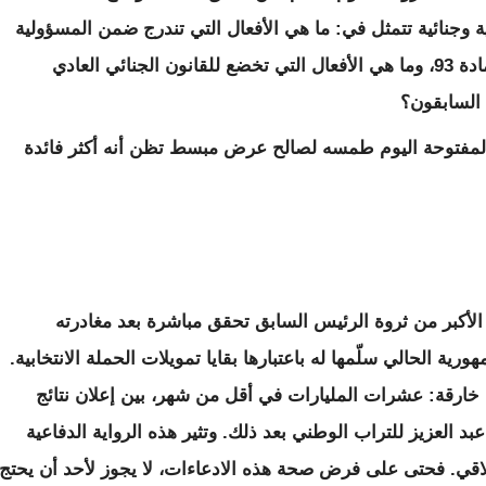
ة وجنائية تتمثل في: ما هي الأفعال التي تندرج ضمن المسؤولية
السياسية الاستثنائية لرئيس الجمهورية وفق المادة 93، وما هي الأفعال التي تخضع للقانون الجنائي العادي
 السابقون؟
 المفتوحة اليوم طمسه لصالح عرض مبسط تظن أنه أكثر فائدة
ء الأكبر من ثروة الرئيس السابق تحقق مباشرة بعد مغادرته
ة الحالي سلّمها له باعتبارها بقايا تمويلات الحملة الانتخابية.
خارقة: عشرات المليارات في أقل من شهر، بين إعلان نتائج
د العزيز للتراب الوطني بعد ذلك. وتثير هذه الرواية الدفاعية
اقي. فحتى على فرض صحة هذه الادعاءات، لا يجوز لأحد أن يحتج