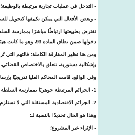
- التدخل في عمليات تجارية مرتبطة بالوظيفة؛
- وبعض الأفعال التي يمكن تكييفها كتحويل للسل
تفترض بطبيعتها ارتباطًا مباشرًا بممارسة السلط
دخولها ضمن نطاق المادة 93، وهو ما كانت هيئة الدفاع نفسها تطالب به بإلحاح.
ومن هنا تظهر المفارقة الكاملة: فالتهم التي تُر
بإشكالية دستورية، تتعلق بالاختصاص القضائي، لا
وفي الواقع، قامت المحاكم العليا تدريجيًا بإرس
1- الجرائم المرتبطة جوهريًا بممارسة السلطة الرئاسية، والتي قد تدخل ضمن نطاق المادة 93؛ و
2- الجرائم الاقتصادية المستقلة التي لا تستلزم أي ارتباط قانوني بممارسة الوظيفة الرئاسية.
وهذا هو الحال تحديدًا بالنسبة لـ:
- الإثراء غير المشروع؛