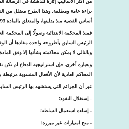
من أكثر الأساليب إثارة للدهشة في الرسالة الم
براءة عامة ومطلقة. وهذا الطرح مضلل من الناح
أساس القضية منذ بدايتها، والمتعلق بالمادة 93 من الدستور.
فمنذ المحكمة الابتدائية وصولًا إلى المحكمة
الرئيس السابق بأطروحة واحدة مفادها أن الوقا
وبالتالي لا يمكن محاكمته بشأنها إلا وفق المادة 93 من الدستور، أي أمام محكمة العدل السامية
وبعبارة أخرى، فإن استراتيجية الدفاع لم تكن 
المحاكم العادية لأن الأفعال المنسوبة مرتبطة
غير أن الجرائم التي يستشهد بها الرئيس الساب
- إستغلال النفوذ؛
- إساءة استعمال السلطة؛
- منح امتيازات غير مبررة؛