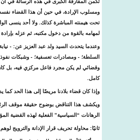
تكمن المفارقة الكبرى في هذه الرسالة في أن 
ومسلوب الإرادة، في حين أن هذا القضاء نف
تحت هيمنته المباشرة كذلك. ولا أحد ينسى الواقع
لمهامه بالقوة من دخول مكتبه، ثم عزله بإرادة
وعندما يتحدث السيد ولد عبد العزيز عن: - نياب
السلطة؛ - ومصادرات تعسفية؛ - وشبكات نفوذ س
وقضائي لم يكن مجرد فاعل مركزي فيه، بل كان 
كامل.
وإذا كان قضاء بلادنا مريضًا إلى هذا الحد كما 
ويكشف هذا التناقض بوضوح حقيقة موقف الرئي
الرهانات “السياسية” الفعلية لهذه القضية الم
ثانيًا: محاولة تحريف قرار الإدانة والترويج لوهم