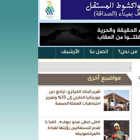
من نحن؟
اتصل بنا
الأرشيف
.
مواضيع أخرى
تقرير البنك المركزي: تراجع دين
موريتانيا الخارجي إلى 33% وتعزيز
احتياطيات العملة الصعبة
«على خطى عبدو ديوف».. كمبا با
تقدم للسنغاليين رؤيتها لقيادة
«الفرانكفونية»