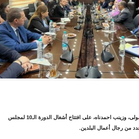
وأشرف وزيرا التجارة في البلدين أمس كمال مولى، وزينب احمدناه، على افتتاح أشغال الدورة الـ10 لمجلس
دد من رجال أعمال البلدين.