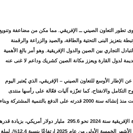
ى تطور التعاون الصيني ــ الإفريقي. مما مكن من مضاعفة وتنويع
بطة بتعزيز البنى التحتية والطاقة، والصيد والزراعة والرقمنة
دل التجاري بين الصين والدول الإفريقية. وهو أمر بالغ الأهمية
يمة لدول القارة ويعزز مكانة الصين كشريك وداعم لا غنى عنه
ن الإطار الأوسع للتعاون الصيني – الإفريقي، الذي يُعتبر اليوم
 التكامل والانفتاح، كما تعزّزه آليات فعّالة على رأسها منتدى
التعاون الصيني – الإفريقي (FOCAC)، الذي أثبت منذ إنشائه سنة 2000 قدرته على الدفع بالتنمية المشتركة وبناء
وقد بلغ حجم التبادل التجاري بين الصين والقارة الإفريقية سنة 2024 نحو 295.6 مليار دولار أمريكي، بزيادة قدر
4.8% مقارنة بالسنة السابقة، في حين سجّلت الأشهر الخمسة الأولى من عام 2025 ارتفاعًا بنسبة 12.4%، ليبلغ