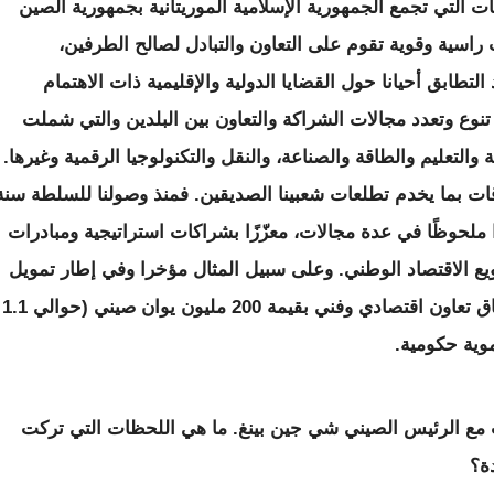
ات التي تجمع الجمهورية الإسلامية الموريتانية بجمهورية الصين
 راسية وقوية تقوم على التعاون والتبادل لصالح الطرفين،
 التطابق أحيانا حول القضايا الدولية والإقليمية ذات الاهتمام
نوع وتعدد مجالات الشراكة والتعاون بين البلدين والتي شملت
والتعليم والطاقة والصناعة، والنقل والتكنولوجيا الرقمية وغيرها.
قات بما يخدم تطلعات شعبينا الصديقين. فمنذ وصولنا للسلطة سنة
ورًا ملحوظًا في عدة مجالات، معزّزًا بشراكات استراتيجية ومبادرات
يع الاقتصاد الوطني. وعلى سبيل المثال مؤخرا وفي إطار تمويل
التنمية، وقع البلدان خلال شهر أبريل 2025، اتفاق تعاون اقتصادي وفني بقيمة 200 مليون يوان صيني (حوالي 1.1
وية حكومية.
ت مع الرئيس الصيني شي جين بينغ. ما هي اللحظات التي تركت
ة؟