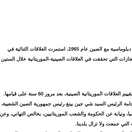
فخامة الرئيس، منذ أن أقامت موريتانيا علاقات دبلوماسية مع الصين عام 1965، استمرت العلاقات الثنائية في
زات التي تحققت في العلاقات الصينية-الموريتانية خلال الستين
أرحب بكم في هذا اللقاء والذي أعتبره فرصة لتقييم العلاقات الموريتانية الصينية، بعد مرور 60 سنة على قيامها.
فخامة الرئيس السيد شي جين بينغ رئيس جمهورية الصين الشعبية،
 ونيابة عن الحكومة والشعب الموريتانيين، بخالص التهاني، وعن
 التي جمعت ولا تزال بلدينا.