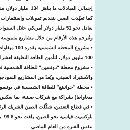
إجمالي المبادلات ما يناهز 134 مليار دولار، منها 50.6 مليار دولار من الصادرات الإفريقية نحو السوق الصينية.
يعادل نحو 51 مليار دولار أمريكي خلال السنوات الثلاث المقبلة.
وتُترجم هذه الأرقام من خلال مشاريع ملموسة ف
100 مليون دولار، لتأمين الطاقة النظيفة لعشرات الآلاف من المنازل.
والاستيراد الصيني، ويُعدّ من المشاريع النموذج
ميغاواط) بشراكة مع شركات صينية، بما يعكس ال
• في قطاع التعدين، شكّلت الصين الشريك الرئ
بنفس الفترة من العام الماضي.