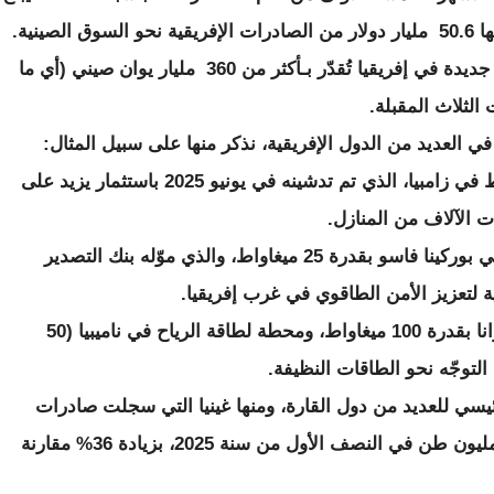
كما تعهّدت الصين بتقديم تمويلات واستثمارات جديدة في إفريقيا تُقدّر بـأكثر من 360 مليار يوان صيني (أي ما
ي العديد من الدول الإفريقية، نذكر منها على سبيل المثال:
• مشروع المحطة الشمسية بقدرة 100 ميغاواط في زامبيا، الذي تم تدشينه في يونيو 2025 باستثمار يزيد على
• مشروع محطة "دونسين" للطاقة الشمسية في بوركينا فاسو بقدرة 25 ميغاواط، والذي موّله بنك التصدير
ية لتعزيز الأمن الطاقوي في غرب إفريقيا.
• محطة "جوانينغ" للطاقة الشمسية في بوتسوانا بقدرة 100 ميغاواط، ومحطة لطاقة الرياح في ناميبيا (50
توجّه نحو الطاقات النظيفة.
يسي للعديد من دول القارة، ومنها غينيا التي سجلت صادرات
باوكسيت قياسية نحو الصين، بلغت نحو 99.8 مليون طن في النصف الأول من سنة 2025، بزيادة 36% مقارنة