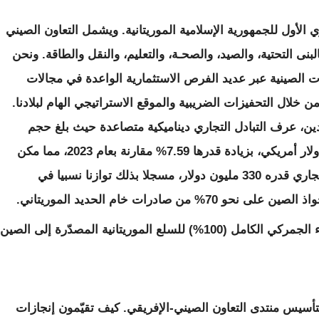
الأول للجمهورية الإسلامية الموريتانية. ويشمل التعاون الصيني
البنى التحتية، والصيد، والصحـة، والتعليم، والنقل والطاقة. ونحن
ت الصينية عبر عديد الفرص الاستثمارية الواعدة في مجالات
ن خلال التحفيزات الضريبية والموقع الاستراتيجي الهام لبلادنا.
لدين، عرف التبادل التجاري ديناميكية متصاعدة حيث بلغ حجم
التبادل التجاري في عام 2024 نحو 2.41 مليار دولار أمريكي، بزيادة قدرها 7.59% مقارنة بعام 2023، مما مكن
ميزان المدفوعات بموريتانيا من تحقيق فائضً تجاري قدره 330 مليون دولار، مسجلا بذلك توازنا نسبيا في
صادرات خام الحديد الموريتاني.
وينتظر أن تتعزز هذه الشراكة بعد دخول الإعفاء الجمركي الكامل (100%) للسلع الموريتانية المصدّرة إلى الصين
أسيس منتدى التعاون الصيني-الإفريقي. كيف تقيّمون إنجازات