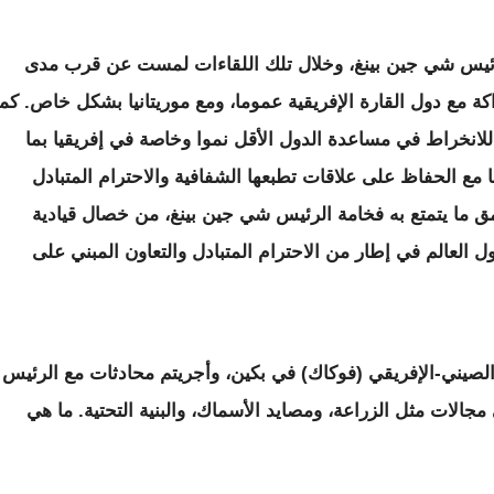
لرئيس شي جين بينغ، وخلال تلك اللقاءات لمست عن قرب مدى
كة مع دول القارة الإفريقية عموما، ومع موريتانيا بشكل خاص. كما
للانخراط في مساعدة الدول الأقل نموا وخاصة في إفريقيا بما
ا مع الحفاظ على علاقات تطبعها الشفافية والاحترام المتبادل
ق ما يتمتع به فخامة الرئيس شي جين بينغ، من خصال قيادية
لعالم في إطار من الاحترام المتبادل والتعاون المبني على
لتعاون الصيني-الإفريقي (فوكاك) في بكين، وأجريتم محادثات مع الرئيس
جالات مثل الزراعة، ومصايد الأسماك، والبنية التحتية. ما هي