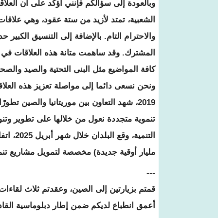
وبالعودة إلى سؤالكم فإنني أؤكد على أن العلاق
الشعبية، تمتد لأزيد من ستة عقود، وهي علاقات
والاحترام التام. بالإضافة إلى التنسيق الكبير حد
المشترك. وقد ساهمت متانة هذه العلاقات في ت
كافة المواضيع مثل البنى التحتية والصيد والصحة 
ونحن نسعى دائما إلى مواصلة تعزيز هذه العلا
2019، شهد التعاون بين موريتانيا والصين تط
تنموية متجددة نعول من خلالها على تطوير وتنو
مليار أوقية جديدة) مخصصة لتمويل مشاريع تنم
---
قمتم بزيارتين إلى الصين، وعقدتم ثلاث لقاءا
أعمق انطباع لديكم ضمن إطار دبلوماسية القاد