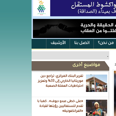
من نحن؟
اتصل بنا
الأرشيف
.
مواضيع أخرى
تقرير البنك المركزي: تراجع دين
موريتانيا الخارجي إلى 33% وتعزيز
احتياطيات العملة الصعبة
«على خطى عبدو ديوف».. كمبا با
تقدم للسنغاليين رؤيتها لقيادة
«الفرانكفونية»