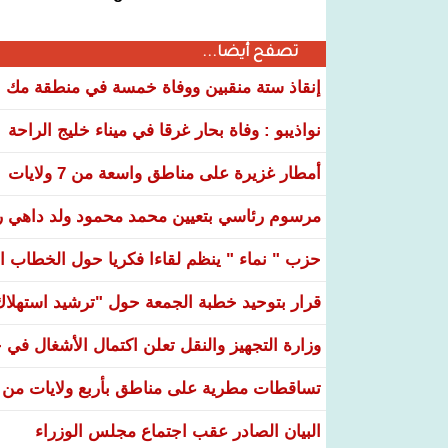
تصفح أيضا...
إنقاذ ستة منقبين ووفاة خمسة في منطقة مك ا
نواذيبو : وفاة بحار غرقا في ميناء خليج الراحة
أمطار غزيرة على مناطق واسعة من 7 ولايات
مرسوم رئاسي بتعيين محمد محمود ولد داهي رئ
حزب " نماء " ينظم لقاءا فكريا حول الخطاب ال
قرار بتوحيد خطبة الجمعة حول "ترشيد استهلاك ا
وزارة التجهيز والنقل تعلن اكتمال الأشغال ف
تساقطات مطرية على مناطق بأربع ولايات من ال
البيان الصادر عقب اجتماع مجلس الوزراء