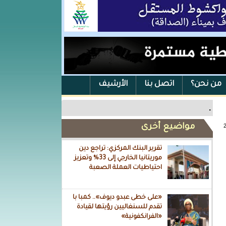
من نحن؟
اتصل بنا
الأرشيف
.
مواضيع أخرى
تقرير البنك المركزي: تراجع دين
موريتانيا الخارجي إلى 33% وتعزيز
احتياطيات العملة الصعبة
«على خطى عبدو ديوف».. كمبا با
تقدم للسنغاليين رؤيتها لقيادة
«الفرانكفونية»