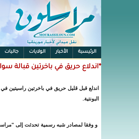
الرئيسية
الأخبار
الولايات
جاليات
الفيس بوك
*اندلاع حريق في باخرتين قبالة سو
اندلع قبل قليل حريق في باخرتين راسيتين في ع
البونتية.
و وفقا لمصادر شبه رسمية تحدثت إلى "مراسلون"، فإن ال