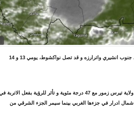
لعصابه و كيدي ماغه و كوركول و لبراكنه و على جنوب انشيري واترارزه و قد تصل نواكشوط، يومي 13 و 14
وقالت إن درجات الحرارة ستبقى مرتفعة على ولاية تيرس زمور مع 47 درجة مئوية و تأثر للرؤية بفعل الاتربة ف
و شمال ادرار في جزءها الغربي بينما سيمر الجزء الشرقي من