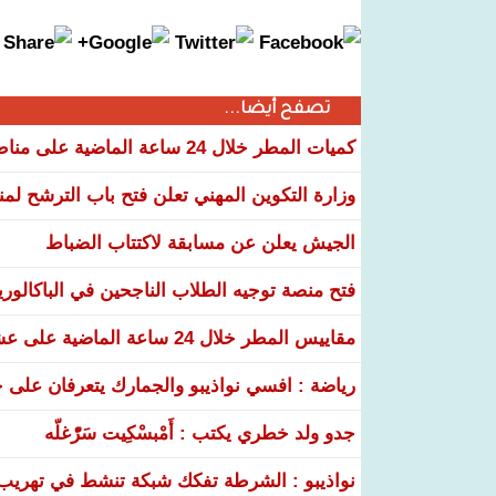
تصفح أيضا...
كميات المطر خلال 24 ساعة الماضية على مناطق عدة من البلاد
وزارة التكوين المهني تعلن فتح باب الترشح لم
الجيش يعلن عن مسابقة لاكتتاب الضباط
فتح منصة توجيه الطلاب الناجحين في الباكالوري
مقاييس المطر خلال 24 ساعة الماضية على عشر ولايات
رياضة : افسي نواذيبو والجمارك يتعرفان على خ
جدو ولد خطري يكتب : أَمْبسْكِيت سَرّْغلّه
نواذيبو : الشرطة تفكك شبكة تنشط في تهريب و