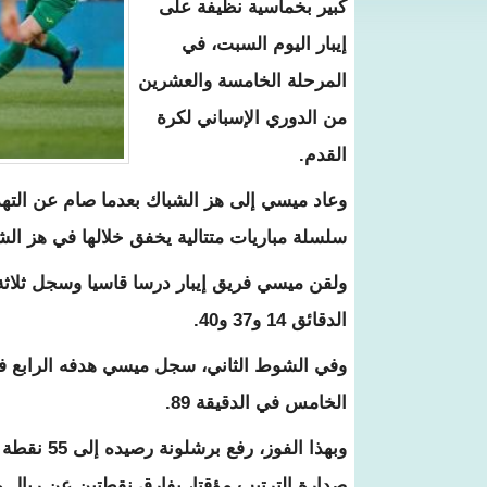
كبير بخماسية نظيفة على
إيبار اليوم السبت، في
المرحلة الخامسة والعشرين
من الدوري الإسباني لكرة
القدم.
وعاد ميسي إلى هز الشباك بعدما صام عن الته
سلسلة مباريات متتالية يخفق خلالها في هز ال
ولقن ميسي فريق إيبار درسا قاسيا وسجل ثلاثة
الدقائق 14 و37 و40.
الخامس في الدقيقة 89.
وبهذا الفو
صدارة الترتيب مؤقتا، بفارق نقطتين عن ريال م