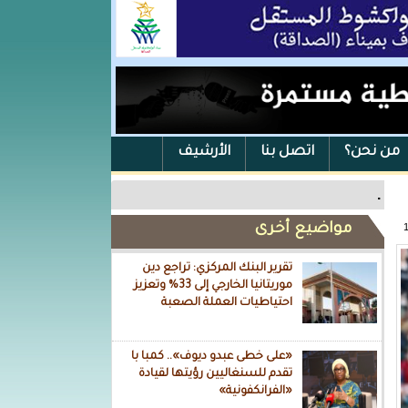
من نحن؟
اتصل بنا
الأرشيف
.
مواضيع أخرى
تقرير البنك المركزي: تراجع دين
موريتانيا الخارجي إلى 33% وتعزيز
احتياطيات العملة الصعبة
«على خطى عبدو ديوف».. كمبا با
تقدم للسنغاليين رؤيتها لقيادة
«الفرانكفونية»