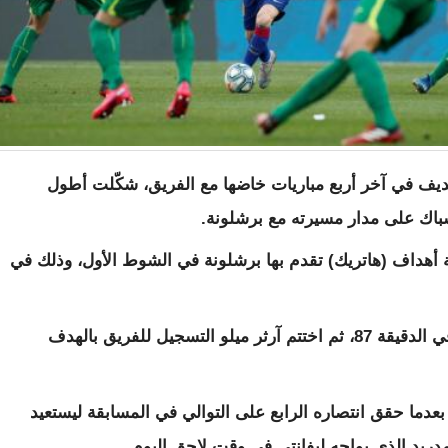
ديف في آخر أربع مباريات خاضها مع الفريق، شكّلت أطول
شباك على مدار مسيرته مع برشلونة.
 أهداف (هاتريك) تقدم بها برشلونة في الشوط الأول، وذلك في
وفي الشوط الثاني، سجل ميسي هدفه الرابع في الدقيقة 87، ثم اختتم آرثر ميلو التسجيل للفريق بالهدف
ز، رفع برشلونة رصيده إلى 55 نقطة بعدما حقق انتصاره الرابع على التوالي في المسابقة ليستعيد
دريد الذي يواجه ليفانتي في وقت لاحق اليوم.