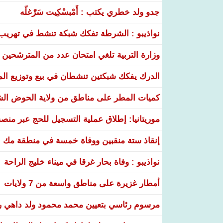
جدو ولد خطري يكتب : أَمْبسْكِيت سَرّْغلّه
نواذيبو : الشرطة تفكك شبكة تنشط في تهريب و
وزارة التربية تلغي امتحان عدد من المترشحين في
الدرك يفكك شبكتين تنشطان في بيع وتوزيع ال
كميات المطر على مناطق من ولاية الحوض ال
موريتانيا: إطلاق عملية التسجيل للحج عبر منص
إنقاذ ستة منقبين ووفاة خمسة في منطقة مك ا
نواذيبو : وفاة بحار غرقا في ميناء خليج الراحة
أمطار غزيرة على مناطق واسعة من 7 ولايات
مرسوم رئاسي بتعيين محمد محمود ولد داهي رئ