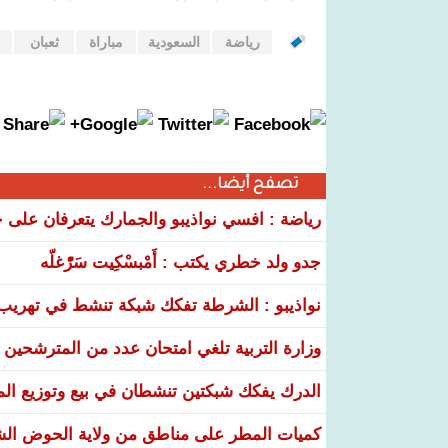
رياضة
السعودية
مباراة
ثعبان
تصفح أيضا...
رياضة : افسي نواذيبو والجمارك يتعرفان على خ
جدو ولد خطري يكتب : أَمْبسْكِيت سَرّْغلّه
نواذيبو : الشرطة تفكك شبكة تنشط في تهريب و
وزارة التربية تلغي امتحان عدد من المترشحين في
الدرك يفكك شبكتين تنشطان في بيع وتوزيع ال
كميات المطر على مناطق من ولاية الحوض ال