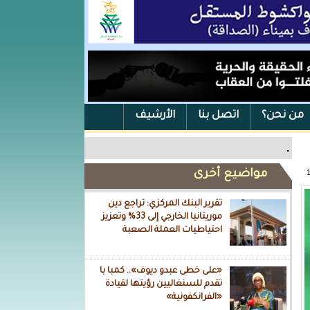
من نحن؟
اتصل بنا
الأرشيف
.
مواضيع أخرى
تقرير البنك المركزي: تراجع دين
موريتانيا الخارجي إلى 33% وتعزيز
احتياطيات العملة الصعبة
«على خطى عبدو ديوف».. كمبا با
تقدم للسنغاليين رؤيتها لقيادة
«الفرانكفونية»