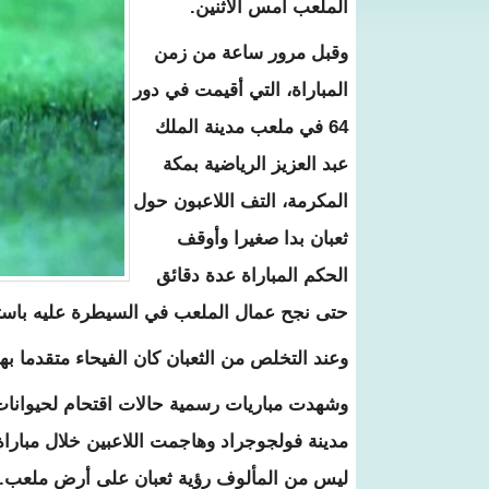
الملعب أمس الاثنين.
وقبل مرور ساعة من زمن
المباراة، التي أقيمت في دور
64 في ملعب مدينة الملك
عبد العزيز الرياضية بمكة
المكرمة، التف اللاعبون حول
ثعبان بدا صغيرا وأوقف
الحكم المباراة عدة دقائق
حتى نجح عمال الملعب في السيطرة عليه باست
وعند التخلص من الثعبان كان الفيحاء متقدما بهدف، ثم أنهى ا
وشهدت مباريات رسمية حالات اقتحام لحيوانا
مدينة فولجوجراد وهاجمت اللاعبين خلال مباراة
ليس من المألوف رؤية ثعبان على أرض ملعب.