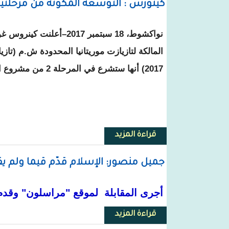
كينورس : التوسعة المكونة من مرحلت
نواكشوط،
18
سبتمبر 2017
–
أعلنت كينروس غو
المالكة لتازيازت موريتانيا المحدودة ش.م (تازي
2017) أنها ستشرع في المرحلة 2 من مشروع التوسعة لمنجم تازيازت.
قراءة المزيد
حول كينورس : التوسعة المكونة 
جميل منصور: الإسلام قدّم قيما ولم يق
أجرى المقابلة لموقع "مراسلون" وقدم 
قراءة المزيد
حول جميل منصور: الإسلام قدّم قيم