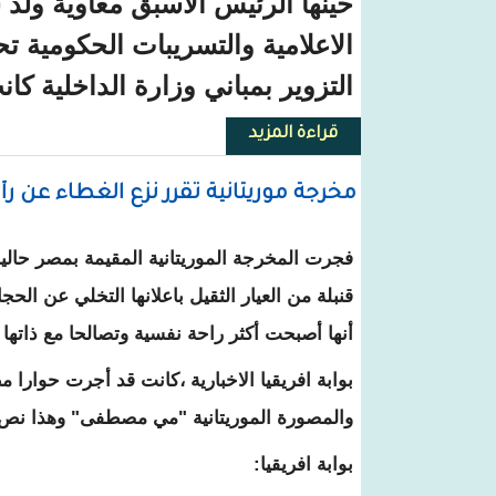
حينها الرئيس الأسبق معاوية ولد 
الاعلامية والتسريبات الحكومية ت
التزوير بمباني وزارة الداخلية كا
قراءة المزيد
حول أحمد ولد داداه يتحدث عن الس
مخرجة موريتانية تقرر نزع الغطاء عن ر
فجرت المخرجة الموريتانية المقيمة بمصر حا
قنبلة من العيار الثقيل باعلانها التخلي عن الح
أنها أصبحت أكثر راحة نفسية وتصالحا مع ذاتها ب
بوابة افريقيا الاخبارية ،كانت قد أجرت حوارا 
والمصورة الموريتانية "مي مصطفى" وهذا نص 
بوابة افريقيا: