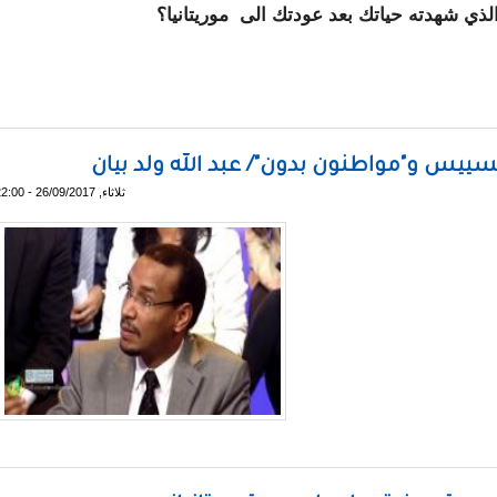
الذي شهدته حياتك بعد عودتك الى موريتانيا؟
غطاء عن رأسها وتقول إنها تشعر بالغربة في وطنها ـ مقابلة
وتسييس و"مواطنون بدون"/ عبد الله ولد بيان
ثلاثاء, 26/09/2017 - 22:00
: مزاجية وتسييس و"مواطنون بدون"/ عبد الله ولد بيان