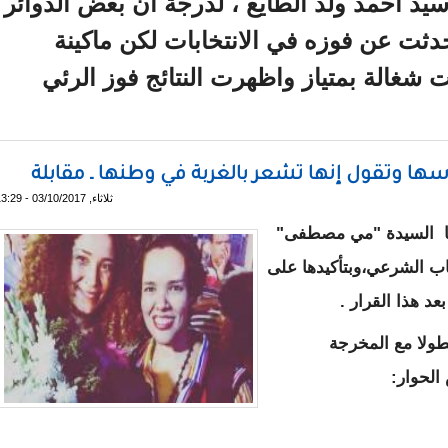
سيد أحمد ولد الطايع ، لدرجة أن بعض الدوائر
حدثت عن فوزه في الانتخابات لكن ماكينة
نت شغالة بمتياز واظهرت النتائج فوز الرئي
ياسة و الجيش ـ مقابلة
أسها وتقول إنها تشعر بالغربة في وطنها ـ مقابلة
ثلاثاء, 03/10/2017 - 13:29
ليا السيدة "مي مصطفى"
جاب الشرعي،وبتأكيدها على
عد هذا القرار .
مطولا مع المخرجة
الحوار: