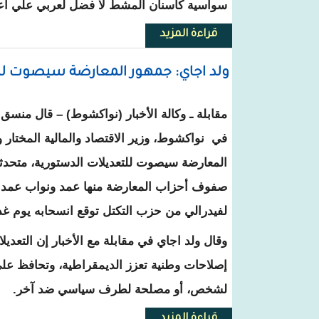
سواسية كأسنان المشط لا فضل لعربي علي أعجم
قراءة المزيد
حول صناعة الأنساب . / السفير عبد
ولد اجاي: جمهور المعارضة سيصوت ل
مقابلة ـ وكالة الأخبار (نواكشوط) – قال منسق 
في نواكشوط، وزير الاقتصاد والمالية المختار 
المعارضة سيصوت للتعديلات الدستورية، متحدث
صفوف أحزاب المعارضة منها عمد ونواب عمد 
لفيدرالي من حزب التكتل توقع انسحابه يوم غد
وقال ولد اجاي في مقابلة مع الأخبار إن التعدي
إصلاحات وطنية تعزز الديمقراطية، وتحافظ عل
لشخص، أو مصلحة لطرف سياسي ضد آخر.
قراءة المزيد
حول ولد اجاي: جمهور المعارضة