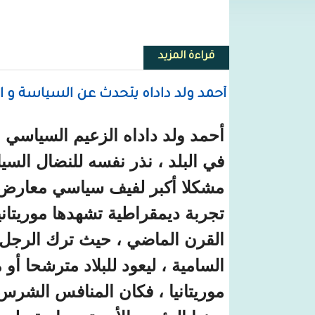
قراءة المزيد
حول فكي لـ(أس أم سي): السودان إ
أحمد ولد داداه يتحدث عن السياسة و ا
أحمد ولد داداه الزعيم السياسي ا
في البلد ، نذر نفسه للنضال السي
مشكلا أكبر لفيف سياسي معارض ف
تجربة ديمقراطية تشهدها موريتان
القرن الماضي ، حيث ترك الرجل و
السامية ، ليعود للبلاد مترشحا أو
موريتانيا ، فكان المنافس الشر