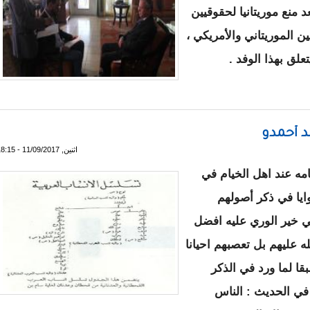
عد منع موريتانيا لحقوقيين
ن الموريتاني والأمريكي ،
علق بهذا الوفد .
قابلة مع صحراء ميديا عن منع دخول حقوقيين و إلغاء الشيوخ
لد أحمدو
اثنين, 11/09/2017 - 18:15
مه عند اهل الخيام في
ايا في ذكر أصولهم
لي خير الوري عليه افضل
ه عليهم بل تعصبهم احيانا
ا لما ورد في الذكر
ء في الحديث : الناس