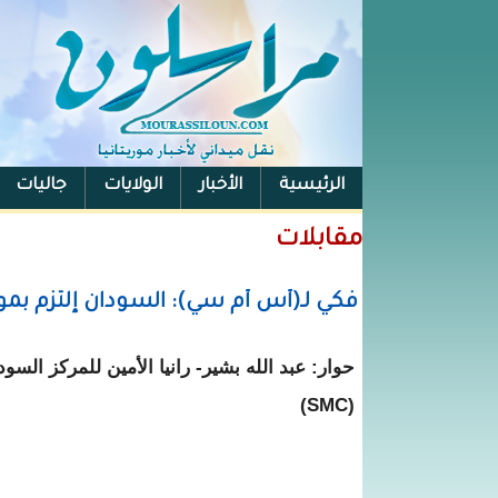
الرئيسية
الأخبار
الولايات
جاليات
الفيس بوك
مقابلات
فكي لـ(أس أم سي): السودان إلتزم بمو
حوار: عبد الله بشير- رانيا الأمين للمركز الس
(SMC)