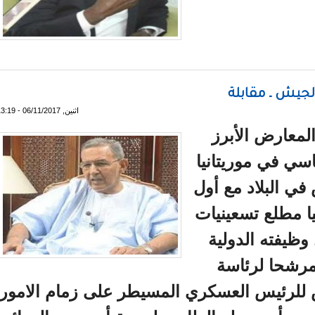
لتزم بمواصلة دوره لمعالجة الأوضاع في ليبيا وجنوب السودان
لجيش ـ مقابلة
اثنين, 06/11/2017 - 13:19
لمعارض الأبرز
اسي في موريتانيا
ي البلاد مع أول
يا مطلع تسعينيات
ظيفته الدولية
 مرشحا لرئاسة
س للرئيس العسكري المسيطر على زمام الامور